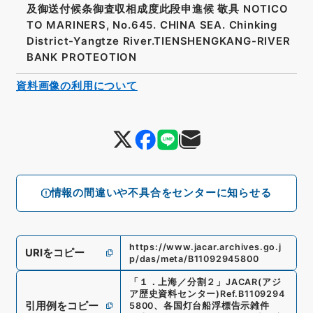
及御送付候条御査収相成度此段申進候 敬具 NOTICO
TO MARINERS, No.645. CHINA SEA. Chinking
District-Yangtze River.TIENSHENGKANG-RIVER
BANK PROTEOTION
資料画像の利用について
情報の間違いや不具合をセンターに知らせる
https://www.jacar.archives.go.j
URIをコピー
p/das/meta/B11092945800
「
１．上海／分割２
」
JACAR(アジ
ア歴史資料センター)
Ref.
B1109294
引用例をコピー
5800
、
各国灯台船浮標告示雑件