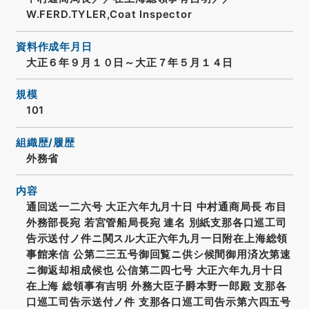
W.FERD.TYLER,Coat Inspector
資料作成年月日
大正６年９月１０日～大正７年５月１４日
規模
101
組織歴/履歴
外務省
内容
通回送一二六号 大正六年九月十日 中村通商局長 布目
外務部長宛 若宮管船局長宛 連名 別紙支那各口巡工司
告示送付ノ件ニ関スル大正六年九月一日附在上海総領
事館来信 公第二三五号御回覧ニ供シ候間御用済次第速
ニ御返却相成候也 公信第二四七号 大正六年九月十日
在上海 総領事有吉明 外務大臣子爵本野一郎殿 支那各
口巡工司告示送付ノ件 支那各口巡工司告示第六四五号