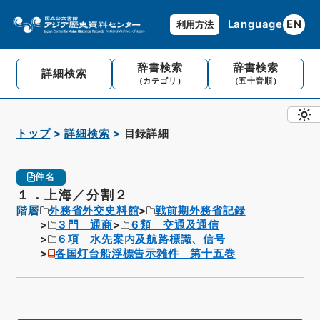
Language
EN
利用方法
辞書検索
辞書検索
詳細検索
（カテゴリ）
（五十音順）
トップ
詳細検索
目録詳細
件名
１．上海／分割２
階層
外務省外交史料館
戦前期外務省記録
３門 通商
６類 交通及通信
６項 水先案内及航路標識、信号
各国灯台船浮標告示雑件 第十五巻