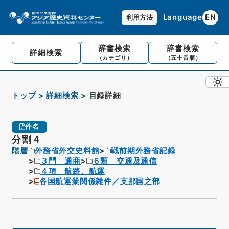
Language
EN
利用方法
辞書検索
辞書検索
詳細検索
（カテゴリ）
（五十音順）
トップ
詳細検索
目録詳細
件名
分割４
階層
外務省外交史料館
戦前期外務省記録
３門 通商
６類 交通及通信
４項 航路、航運
各国航運業関係雑件／支那国之部