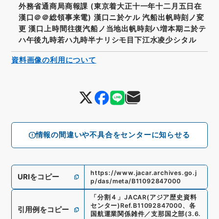
外務省通商局商報課 (東京着大正十一年十二月五日在
漢口＠＠総領事来電) 漢口ニ於ケル 汽船出帆時刻ノ変
更 漢口上時間往復汽船ノ当地出帆時刻ハ増本期ニ於テ
ハ午後九時若ハ九時半ナリシモ目下江水凌少シタル
資料画像の利用について
情報の間違いや不具合をセンターに知らせる
https://www.jacar.archives.go.j
URIをコピー
p/das/meta/B11092847000
「
分割４
」
JACAR(アジア歴史資料
センター)
Ref.
B11092847000
、
各
引用例をコピー
国航運業関係雑件／支那国之部
(
3.6.