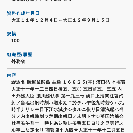
資料作成年月日
大正１１年１２月４日～大正１２年９月１５日
規模
100
組織歴/履歴
外務省
内容
綴込名 航運業関係 主通 １６８２５(平) 漢口発 本省着
大正十一年十二日四日後五、五〇 五日前五、三五 内
田外務大臣 瀬川総領事 第一九三号 漢口上海間往復汽
船ノ当地出帆時刻ハ増水期ニ於テハ午後九時若ケハ九
時半ナリシモ目下江水減少シタルニ依リ日清汽船ハ当
分ノ内出帆時刻ヲ定期出帆日ノ未明トナシ英国汽船会
社等モ午前十一時ト為シ孰レモ明五日ヨリ之ヲ実行ス
ル事ニ決定セリ 商報第七九四号大正十一年十二月五日