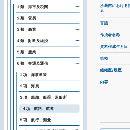
所蔵館における
１類 港市及税関
号
２類 貿易
言語
３類 商業
作成者名称
４類 財政及経済
資料作成年月日
５類 産業
規模
６類 交通及通信
組織歴/履歴
１項 海事政策
内容
２項 海員
３項 船舶、船渠、造船所
４項 航路、航運
５項 航行、測量