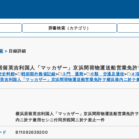
辞書検索
（カテゴリ）
索
目録詳細
居留英吉利国人「マッカザー」京浜間荷物運送船営業免許ヲ
交史料館
戦前期外務省記録
３門 通商
６類 交通及通信
４
留英吉利国人「マッカザー」京浜間荷物運送船営業免許ヲ横浜港内ニ於テ
横浜居留英吉利国人「マッカザー」京浜間荷物運送船営業免許ヲ
内ニ於テ兼用セシニ付同所税関ニ於テ差止一件
ード
B11092639200