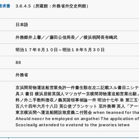
請求番
3.6.4.5（所蔵館：外務省外交史料館）
日本語
外務郷井上馨／／藤田公信局長／／横浜税関長有嶋武
明治１７年６月１０日～明治１８年５月３０日
86
外務省
京浜間荷物運送船営業免許一件書生類在左ニ記載スル書目ニシテ
具ス 書目 横浜居留英国人マツカザー京横間荷物運送船営業出願
料ノ外ニ手数料徴収ノ義英国領事候論一件 明治十七年 単 第三五
百八十四年六月十八日 英公使ブランケット 至外務卿 英人「ア
東京横浜間ヘ運送船開設致度義ニ付照会 when lieansed for that 
Ahould neocr he employed on angothei The application of 
Scocleailg antended to evetend to the jowories letwe