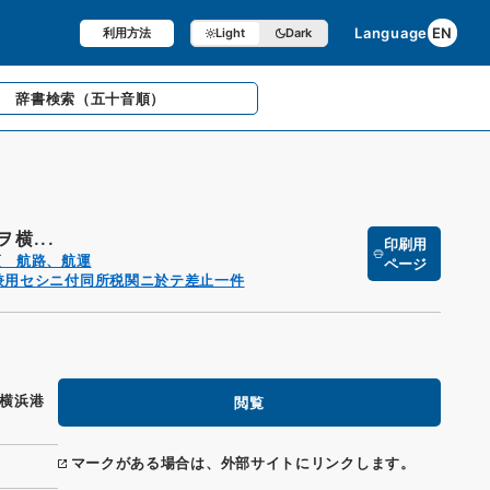
Language
EN
利用方法
Light
Dark
辞書検索
（五十音順）
横...
印刷用
項 航路、航運
ページ
兼用セシニ付同所税関ニ於テ差止一件
横浜港
閲覧
マークがある場合は、外部サイトにリンクします。