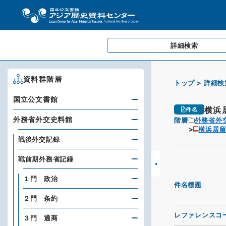
詳細検索
資料群階層
トップ
詳細検
国立公文書館
横浜
件名
外務省外交史料館
階層
外務省外
横浜居
戦後外交記録
戦前期外務省記録
１門 政治
件名標題
２門 条約
レファレンスコ
３門 通商