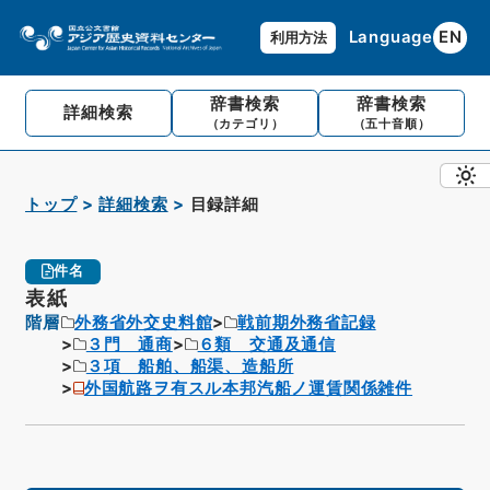
Language
EN
利用方法
辞書検索
辞書検索
詳細検索
（カテゴリ）
（五十音順）
トップ
詳細検索
目録詳細
件名
表紙
階層
外務省外交史料館
戦前期外務省記録
３門 通商
６類 交通及通信
３項 船舶、船渠、造船所
外国航路ヲ有スル本邦汽船ノ運賃関係雑件