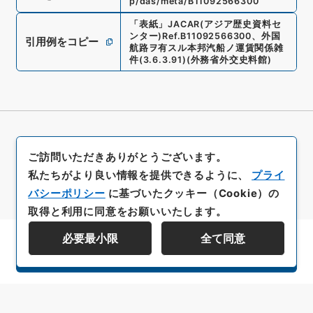
p/das/meta/B11092566300
「
表紙
」
JACAR(アジア歴史資料セ
ンター)
Ref.
B11092566300
、
外国
引用例をコピー
航路ヲ有スル本邦汽船ノ運賃関係雑
件
(
3.6.3.91
)
(
外務省外交史料館
)
ご訪問いただきありがとうございます。
私たちがより良い情報を提供できるように、
プライ
バシーポリシー
に基づいたクッキー（Cookie）の
取得と利用に同意をお願いいたします。
必要最小限
全て同意
資料群階層を表示する
All rights reserved/Copyright©