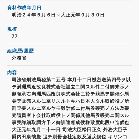
資料作成年月日
明治２４年５月６日～大正元年９月３０日
規模
77
組織歴/履歴
外務省
内容
司法省刑法局秘第二五号 本月十二日機密送第四号ヲ以
テ満洲馬近改良株式会社設立ニ関スル件ニ付御来示ノ
趣領承右満洲馬匹改良株式会社ニ於テ競馬ヲ開催シ馬
券ヲ販売スルに至リスルトキハ日本人タル取締役ノ所
罰ヲ要スルニ至ルヤモ難計候ニ付馬券叢売ノ方法及叢
売請員者ト会社取締役トノ関係其他馬券叢売ニ関スル
事実詳細取調方予メ御訓達相成候様致度此段申進候也
大正元年九月二十一日 司法大臣松田正久 外務大臣子
爵内田康哉殿 追テ別冊会社定款及返戻候也 キリンコ