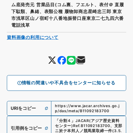
ム底発売元 営業品目{コム裏、フエルト、表付＠ 直履
下駄類、鼻緒、表類公種 履物卸商忠星崎忠三郎 東京
市浅草区山ノ宿町十八番地振替口座東京二七九四六番
電話浅草
資料画像の利用について
情報の間違いや不具合をセンターに知らせる
https://www.jacar.archives.go.j
URIをコピー
p/das/meta/B11092183700
「
分割４
」
JACAR(アジア歴史資料
センター)
Ref.
B11092183700
、
支那
引用例をコピー
ニ於テ本邦人ノ競馬業取締一件
(
3.5.