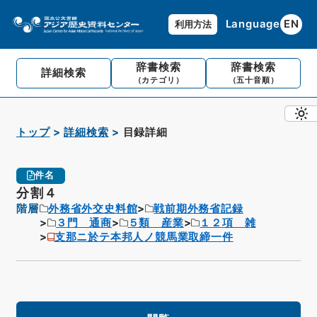
Language
EN
利用方法
辞書検索
辞書検索
詳細検索
（カテゴリ）
（五十音順）
トップ
詳細検索
目録詳細
件名
分割４
階層
外務省外交史料館
戦前期外務省記録
３門 通商
５類 産業
１２項 雑
支那ニ於テ本邦人ノ競馬業取締一件