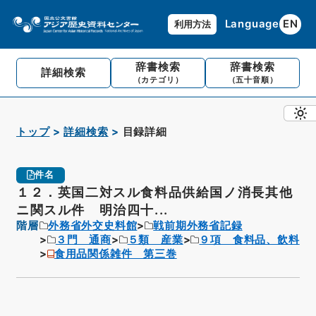
Language
EN
利用方法
辞書検索
辞書検索
詳細検索
（カテゴリ）
（五十音順）
トップ
詳細検索
目録詳細
件名
１２．英国二対スル食料品供給国ノ消長其他
ニ関スル件 明治四十...
階層
外務省外交史料館
戦前期外務省記録
３門 通商
５類 産業
９項 食料品、飲料
食用品関係雑件 第三巻