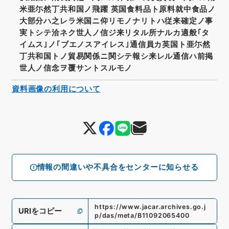
米亜尓然丁共和国ノ飛躍 英国食料品ト原料就中食品ノ
大部分ハ之レラ米国ニ仰リモノナリトハ従来確定ノ事
実トシテ洽ネク世人ノ信ジ来リタル所ナルカ適般｢タ
イムス｣ノ｢ブエノスアイレス｣通信員カ英国ト亜尓然
丁共和国トノ貿易関係ニ関シテ報シ来レル通信ハ前掲
世人ノ信念ヲ覆サントスルモノ
資料画像の利用について
情報の間違いや不具合をセンターに知らせる
https://www.jacar.archives.go.j
URIをコピー
p/das/meta/B11092065400