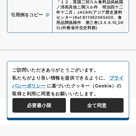
「
１２．英国二対スル食料品供給国
ノ消長其他ニ関スル件 明治四十二
年十二月
」
JACAR(アジア歴史資料
引用例をコピー
センター)
Ref.
B11092065400
、
食
用品関係雑件 第三巻
(
3.5.9.10_00
3
)
(
外務省外交史料館
)
ご訪問いただきありがとうございます。
私たちがより良い情報を提供できるように、
プライ
バシーポリシー
に基づいたクッキー（Cookie）の
取得と利用に同意をお願いいたします。
必要最小限
全て同意
資料群階層を表示する
All rights reserved/Copyright©