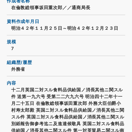
作成者名称
在倫敦総領事坂田重次郎／／通商局長
資料作成年月日
明治４２年１１月２５日～明治４２年１２月２３日
規模
7
組織歴/履歴
外務省
内容
十二月英国二対スル食料品供給国ノ消長其他ニ関スル
件 送第一九六号 受第二二六九六号 明治四十二年十一
月二十五日 在倫敦総領事坂田重次郎 外務大臣伯爵小
村寿太郎殿 英国ニ対スル食料品供給国ノ消長其他ニ関
スル件 英国ニ対スル食料品供給国ノ消長其他ニ関スル
別紙報告御参考迄ニ及進達候敬具 英国ニ対スル食料品
供給国ノ消長其他ニ関スル件 第一対英貿易ニ関スル南