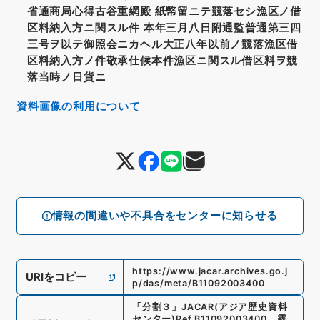
省通商局心得古谷重網殿 紙幤留ニテ競落セシ漁区ノ借
区料納入方ニ関スル件 本年三月八日附通監普通第三四
三号ヲ以テ御照会ニカヘル大正八年以前ノ競落漁区借
区料納入方ノ件敬承仕候本件漁区ニ関スル借区料ヲ競
落当時ノ日貨ニ
資料画像の利用について
情報の間違いや不具合をセンターに知らせる
https://www.jacar.archives.go.j
URIをコピー
p/das/meta/B11092003400
「
分割３
」
JACAR(アジア歴史資料
センター)
Ref.
B11092003400
、
露