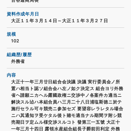
古谷通商局長
資料作成年月日
大正１１年３月１４日～大正１１年３月２７日
規模
102
組織歴/履歴
外務省
内容
大正十一年三月廿日組合会決議 決議 実行委員会ノ所
置ハ相当ト認ソ組合会ハ左ノ如ク決定ス 組合ヨリ外務
省ヘ請願ニカヘル露國政権ニ交渉中ノ各案件カ適当ニ
解決スル迠ハ本組合員ハ三月二十八日浦塩斯徳ニ於テ
施行セラル可キ競売ニ参加セズ 要望容レラレタル場合
ニハ其通知ヲ受ケタル後ト雖モ適当ナル期間ヲ附シ競
売期日ヲ定ムル様交渉スルコト 發第三一五號 大正十
一年三月十四日 露領水産組合組長子爵前田利定 外務