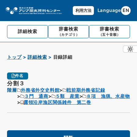
Language
EN
利用方法
辞書検索
辞書検索
詳細検索
（カテゴリ）
（五十音順）
トップ
詳細検索
目録詳細
件名
分割３
階層
外務省外交史料館
戦前期外務省記録
３門 通商
５類 産業
８項 漁猟、水産物
露領沿岸漁区関係雑件 第二巻