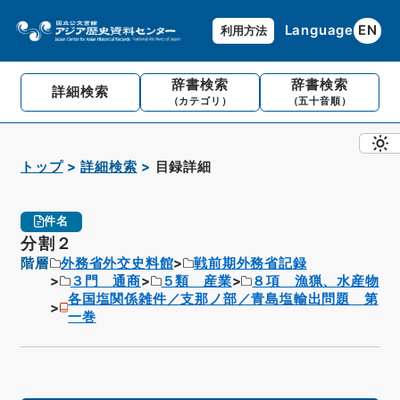
Language
EN
利用方法
辞書検索
辞書検索
詳細検索
（カテゴリ）
（五十音順）
トップ
詳細検索
目録詳細
件名
分割２
階層
外務省外交史料館
戦前期外務省記録
３門 通商
５類 産業
８項 漁猟、水産物
各国塩関係雑件／支那ノ部／青島塩輸出問題 第
一巻