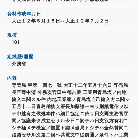
資料作成年月日
大正１２年５月１６日～大正１２年７月２日
規模
101
組織歴/履歴
外務省
内容
専管局 甲第一四七一號 大正十二年五月十六日 専売局
長官野中清 外務次官田中都吉殿 工業用青島塩ノ内地
輸入ニ関スル件 内地工業家ノ青島塩自己輸入方ニ関シ
五月十二日青島稽核支署長加藤謙一ヨリ別紙電信ヲ以
テ申越有之候処本件ハ細目協定ニ依リ日支両主務官庁
間ノ協議未タ成立セサル今日ニ於テハ日支双方有利ニ
シテ極メテ機宜ノ措置ト認メ当局トシテハ全然賛同ニ
躊躇セサル次第ニ候ヘ共電文中従前通ノ条件トハ工業