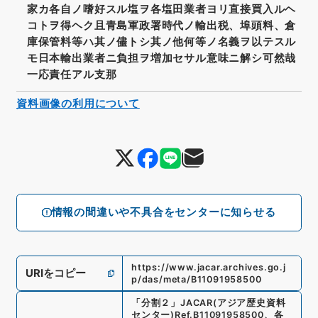
家カ各自ノ嗜好スル塩ヲ各塩田業者ヨリ直接買入ルヘ
コトヲ得ヘク且青島軍政署時代ノ輸出税、埠頭料、倉
庫保管料等ハ其ノ儘トシ其ノ他何等ノ名義ヲ以テスル
モ日本輸出業者ニ負担ヲ増加セサル意味ニ解シ可然哉
一応責任アル支那
資料画像の利用について
情報の間違いや不具合をセンターに知らせる
https://www.jacar.archives.go.j
URIをコピー
p/das/meta/B11091958500
「
分割２
」
JACAR(アジア歴史資料
センター)
Ref.
B11091958500
、
各