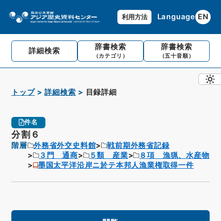
Language
EN
利用方法
辞書検索
辞書検索
詳細検索
（カテゴリ）
（五十音順）
トップ
詳細検索
目録詳細
件名
分割６
階層
外務省外交史料館
戦前期外務省記録
３門 通商
５類 産業
８項 漁猟、水産物
墨国太平洋沿岸ニ於テ本邦人漁業権取得一件