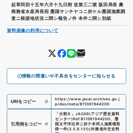
起草同四十五年六月十九日附 送第三二號 阪田局長 農
商務省水産局長宛 墨国サンチヤコニ於ケル墨国漁業調
査ニ根据地状況ニ関シ報告ノ件 本件ニ関シ別紙
資料画像の利用について
情報の間違いや不具合をセンターに知らせる
https://www.jacar.archives.go.j
URIをコピー
p/das/meta/B11091944200
「
分割６
」
JACAR(アジア歴史資料
センター)
Ref.
B11091944200
、
墨
引用例をコピー
国太平洋沿岸ニ於テ本邦人漁業権取
得一件
(
3.5.8.131
)
(
外務省外交史料