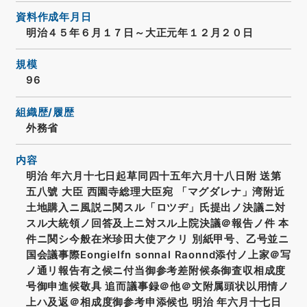
資料作成年月日
明治４５年６月１７日～大正元年１２月２０日
規模
96
組織歴/履歴
外務省
内容
明治 年六月十七日起草同四十五年六月十八日附 送第
五八號 大臣 西園寺総理大臣宛 「マグダレナ」湾附近
土地購入ニ風説ニ関スル「ロツヂ」氏提出ノ決議ニ対
スル大統領ノ回答及上ニ対スル上院決議＠報告ノ件 本
件ニ関シ今般在米珍田大使アクリ 別紙甲号、乙号並ニ
国会議事際Eongielfn sonnal Raonnd添付ノ上家＠写
ノ通リ報告有之候ニ付当御参考差附候条御査収相成度
号御申進候敬具 追而議事録＠他＠文附属頭状以用情ノ
上ハ及返＠相成度御参考申添候也 明治 年六月十七日