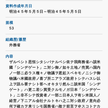
資料作成年月日
明治４５年５月５日～明治４５年５月５日
規模
53
組織歴/履歴
外務省
内容
ザルベシト思恒シタシバナルベシ依テ我商務省ハ該米
國「シンヂゲート」ニ対シ御ノ如キ土地ノ売買ハ国内
ノ一部ニ必ラス種々ノ物議ヲ惹起スベキモノニシテ御
物議ハ米國政府ノ喜ブ所ニアラズ政府トシテハスレ以
上ヲ語ル要ナシト答ヘオキタリ然ルニ談米国「シンヂ
ゲート」ハ更ニ若シ買受クルモノガ日本「シンヂゲー
ト」ニ非不シテ投資者ノ一部ニ日本人ヲ有シ米国人ノ
経営ノ下ニアル会社ナルトキハ之ニ対シ政府ノ意向必
何ヲ確カヲ来リシモ国務省ハ敢テ前言ヲ＠スコトナカ