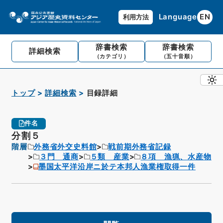
Language
EN
利用方法
辞書検索
辞書検索
詳細検索
（カテゴリ）
（五十音順）
トップ
詳細検索
目録詳細
件名
分割５
階層
外務省外交史料館
戦前期外務省記録
３門 通商
５類 産業
８項 漁猟、水産物
墨国太平洋沿岸ニ於テ本邦人漁業権取得一件