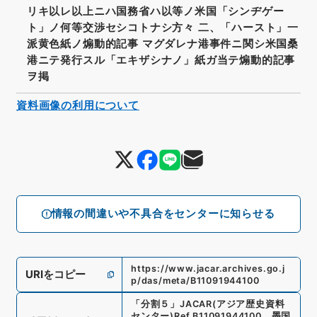
リキ以レ以上ニハ国務省ハ以等ノ米国「シンヂゲー
ト」ノ何等交渉セシコトナシ方々 二、「ハースト」一
派黄色紙ノ煽動的記事 マグダレナ港事件ニ関シ米国桑
港ニテ発行スル「エキザシナノ」紙ガ当テ煽動的記事
ヲ掲
資料画像の利用について
情報の間違いや不具合をセンターに知らせる
https://www.jacar.archives.go.j
URIをコピー
p/das/meta/B11091944100
「
分割５
」
JACAR(アジア歴史資料
センター)
Ref.
B11091944100
、
墨国