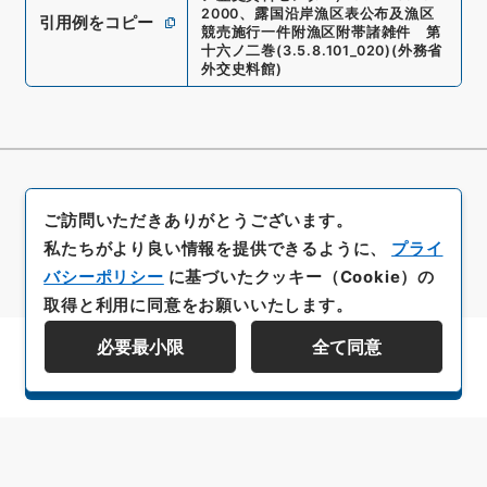
2000
、
露国沿岸漁区表公布及漁区
引用例をコピー
競売施行一件附漁区附帯諸雑件 第
十六ノ二巻
(
3.5.8.101_020
)
(
外務省
外交史料館
)
ご訪問いただきありがとうございます。
私たちがより良い情報を提供できるように、
プライ
バシーポリシー
に基づいたクッキー（Cookie）の
取得と利用に同意をお願いいたします。
必要最小限
全て同意
資料群階層を表示する
All rights reserved/Copyright©
Japan Center for Asian Historical Records