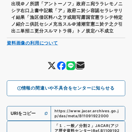
出現＠ノ所謂「アントーノフ」政府ニ宛ララレモノニ
シヲ右口上書中記載「ア」政府ニ於シ容認セラレサリ
イ結果「漁区借区料ハ之ヲ或期写露国官憲ラシテ特定
ノ紹介ニ供託セシメ充当スル＠浦潮官憲ニ於テ之ク引
出ニ単招ニ更分スルマトラ得」トノ規定ハ不成立
資料画像の利用について
情報の間違いや不具合をセンターに知らせる
https://www.jacar.archives.go.j
URIをコピー
p/das/meta/B11091922000
「
１．一般／分割２
」
JACAR(アジ
ア歴史資料センター)
Ref.
B1109192