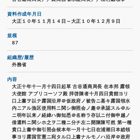
資料作成年月日
大正１０年１１月１４日～大正１０年１２月９日
規模
87
組織歴/履歴
外務省
内容
大正十年十一月十四日起草 古谷通商局長 在本邦 露領
大使館 アブリコーソフ殿 拝啓陳者十月四日貴館ヨリ
口上書ヲ以テ露国沿岸＠仮政府ノ被告ニ基キ露国領水
内ニアル漁区使用料ニ関シ御照会ノ趣＠承認スル＠ル
ニ明年以来ノ経緯ハ御知悉＠名称ラ存以ニ付御申越ノ
借還料ニ関シホ之ヲ二種ニ分チ左ニ開陳陳可然 第一種
貴口上書中御引照会候本年一月十七日在浦潮日本総領
事ヨリ露国官憲ニ宛タル口上書ナルモノハ沿岸＠政府