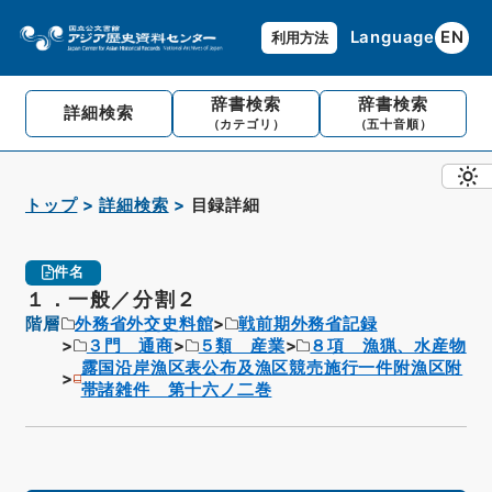
Language
EN
利用方法
辞書検索
辞書検索
詳細検索
（カテゴリ）
（五十音順）
トップ
詳細検索
目録詳細
件名
１．一般／分割２
階層
外務省外交史料館
戦前期外務省記録
３門 通商
５類 産業
８項 漁猟、水産物
露国沿岸漁区表公布及漁区競売施行一件附漁区附
帯諸雑件 第十六ノ二巻