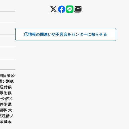
情報の間違いや不具合をセンターに知らせる
拾四日發済
関シ別紙
送付候
添附候
ル公信又
件附属
領事 大
区租借ノ
帝國政