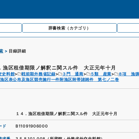
辞書検索
（カテゴリ）
索
目録詳細
．漁区租借期限ノ解釈ニ関スル件 大正元年十月
交史料館
戦前期外務省記録
３門 通商
５類 産業
８項 漁
岸漁区表公布及漁区競売施行一件附漁区附帯諸雑件 第七ノ二巻
１４．漁区租借期限ノ解釈ニ関スル件 大正元年十月
ード
B11091906000
請求番
3.5.8.101_008（所蔵館：外務省外交史料館）