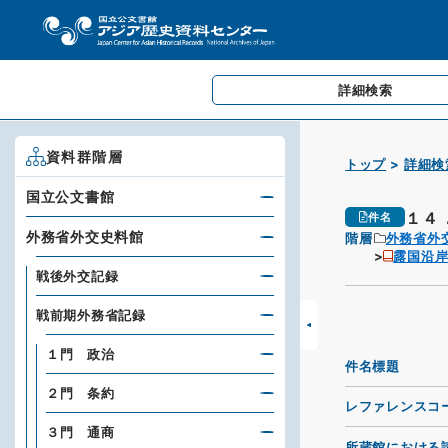
詳細検索
資料群階層
トップ
詳細検
国立公文書館
１４
件名
外務省外交史料館
階層
外務省外
露国沿
戦後外交記録
戦前期外務省記録
１門 政治
件名標題
２門 条約
レファレンスコ
３門 通商
所蔵館における