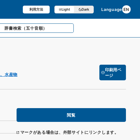
Language
EN
利用方法
Light
Dark
辞書検索
（五十音順）
印刷用ペ
猟、水産物
ージ
閲覧
マークがある場合は、外部サイトにリンクします。