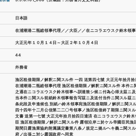
日本語
在浦潮港二瓶総領事代理／／大臣／／在ニコラエウスク鈴木領事
大正元年１０月１４日～大正２年１０月４日
44
外務省
漁区租借期限ノ解釈ニ関スル件 一四 送第四七號 大正元年拾月
在浦潮港二瓶総領事代理 漁区租借期限ノ解釈ニ関スル件 本件ニ
之通在ニコラエウスク鈴木領事ヘ訓達致シ候ニ付為心得太茲ニ及
当本件ニ関スル前紙鈴木領事報告写茲ニ及送付当件ニ関スル茲ニ
条此段及申進候也 別紙ハ鈴木領事宛漁区租借期限ノ解択ニ関ス
四十四年十二月公信第二二〇号領事ノ漁区租借終了期限ニ関スル
文書 送第一七號 大正元年拾月拾四日達済 在ニコラエウスク鈴木
臣 漁区租借期限ノ解択ニ関スル件 露領沿岸ニ於ケル帝國臣民漁
期間日露漁業協約附属議定書第八条ノ規定ニ拠ルヘキ義ニ関スル
府ノ出張ニ対シ露国政府ヘ同意