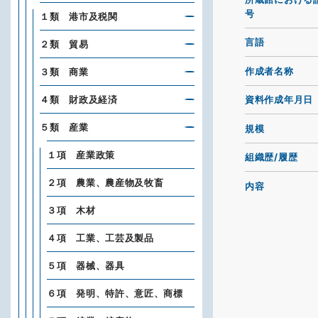
号
１類 港市及税関
言語
２類 貿易
作成者名称
３類 商業
４類 財政及経済
資料作成年月日
５類 産業
規模
１項 産業政策
組織歴/履歴
２項 農業、農産物及牧畜
内容
３項 木材
４項 工業、工芸及製品
５項 器械、器具
６項 発明、特許、意匠、商標