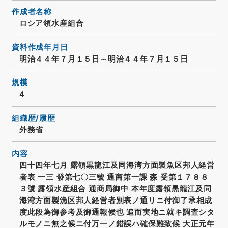
作成者名称
ロシア領水産組合
資料作成年月日
明治４４年７月１５日～明治４４年７月１５日
規模
4
組織歴/履歴
外務省
内容
四十四年七月 露領黒龍江及同海湾方面製魚区邦人経営
者表 一三 發第七〇三號 通商第一課 森 受第１７８８
３號 露領水産組合 通商局御中 本年度露領黒龍江及同
海湾方面製漁区邦人経営者別表ノ通リニ付御了承相成
度此段為御参考及御通報候也 追而実地ニ就キ調査シタ
ルモノニ無之候ニ付万一ノ錯誤ハ確保難致候 大正元年