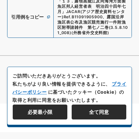
「
１３．露領黒龍江及同海湾方面製
魚区邦人経営者表 明治四十四年七
月
」
JACAR(アジア歴史資料センタ
引用例をコピー
ー)
Ref.
B11091905900
、
露国沿岸
漁区表公布及漁区競売施行一件附漁
区附帯諸雑件 第七ノ二巻
(
3.5.8.10
1_008
)
(
外務省外交史料館
)
ご訪問いただきありがとうございます。
私たちがより良い情報を提供できるように、
プライ
バシーポリシー
に基づいたクッキー（Cookie）の
取得と利用に同意をお願いいたします。
必要最小限
全て同意
資料群階層を表示する