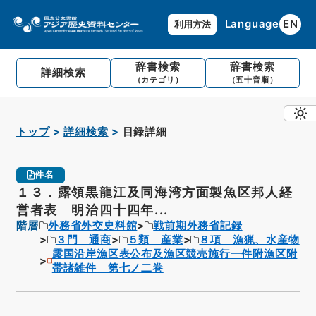
Language
EN
利用方法
辞書検索
辞書検索
詳細検索
（カテゴリ）
（五十音順）
トップ
詳細検索
目録詳細
件名
１３．露領黒龍江及同海湾方面製魚区邦人経
営者表 明治四十四年...
階層
外務省外交史料館
戦前期外務省記録
３門 通商
５類 産業
８項 漁猟、水産物
露国沿岸漁区表公布及漁区競売施行一件附漁区附
帯諸雑件 第七ノ二巻