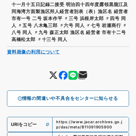
十一月十五日記録二接受 明治四十四年度露領黒龍江及
同海湾方面製漁区邦人経営者別表（表）漁区名 経営者
市有一号 二号 坂本作平 〃三号 浜根岸太郎 〃四号 同
人 〃五号 八木亀三郎 〃六号 同人 〃七号 岩瀬商行 〃
八号 同人 〃九号 森正太郎 漁区名 経営者 市有十二号
高橋松太郎 〃十三号 同人
資料画像の利用について
情報の間違いや不具合をセンターに知らせる
https://www.jacar.archives.go.j
URIをコピー
p/das/meta/B11091905900