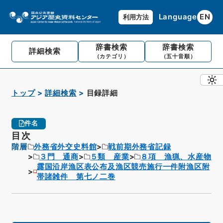
Language
EN
利用方法
辞書検索
辞書検索
詳細検索
（カテゴリ）
（五十音順）
トップ
詳細検索
目録詳細
件名
目次
階層
外務省外交史料館
戦前期外務省記録
３門 通商
５類 産業
８項 漁猟、水産物
露国沿岸漁区表公布及漁区競売施行一件附漁区附
帯諸雑件 第七ノ二巻