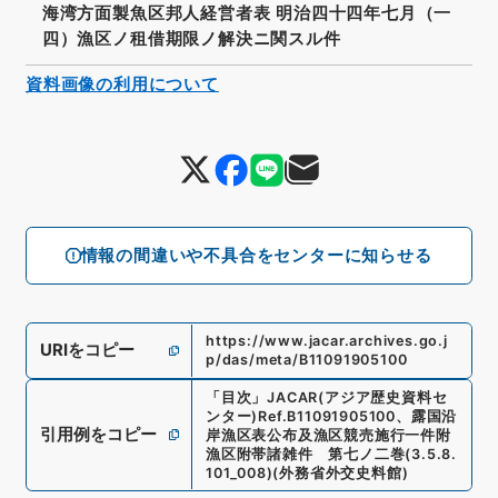
海湾方面製魚区邦人経営者表 明治四十四年七月（一
四）漁区ノ租借期限ノ解決ニ関スル件
資料画像の利用について
情報の間違いや不具合をセンターに知らせる
https://www.jacar.archives.go.j
URIをコピー
p/das/meta/B11091905100
「
目次
」
JACAR(アジア歴史資料セ
ンター)
Ref.
B11091905100
、
露国沿
引用例をコピー
岸漁区表公布及漁区競売施行一件附
漁区附帯諸雑件 第七ノ二巻
(
3.5.8.
101_008
)
(
外務省外交史料館
)