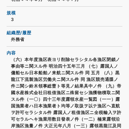
規模
3
組織歴/履歴
外務省
内容
（六）本年度漁区表ヨリ削除セラシタル各漁区閉鎖ノ
事由等ニ関スル件 明治四十五年三月 （七）露国人ノ
傭船セル日本船舶ノ来航ニ関スル件 同 五月 （八）黒
龍江下流製漁区労働夫ニ関スル件 同 漁区競売通牒ノ
件ニ関シ鈴木領事総曹ト等見ノ結果具中ノ件 （九）帝
國水産株式会社日租借漁区ニ殊留セシ漁獲物積取ニ関
スル件（一〇）四十三年度露領水産一覧図（一一）露
国漁業者ハ日本漁業者ト均等ノ取扱ヲ以テ漁区ヘ直航
ヲ許可セラシタル件 露国人ノ租借漁区ニ全税輸入ヲ許
可セラルヘキ漁業用数目發表ノ件（一二）極東露領沿
岸漁区漁量ノ件 大正元年八月（一三）露領黒龍江及同