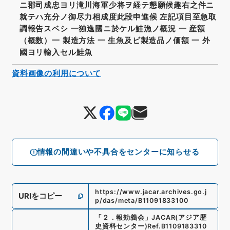
ニ郡司成忠ヨリ滝川海軍少将ヲ経テ懇願候趣右之件ニ
就テハ充分ノ御尽力相成度此段申進候 左記項目至急取
調報告スベシ 一独逸國ニ於ケル鮭漁ノ概況 一 産額
（概数）一 製造方法 一 生魚及ビ製造品ノ価額 一 外
國ヨリ輸入セル鮭魚
資料画像の利用について
情報の間違いや不具合をセンターに知らせる
https://www.jacar.archives.go.j
URIをコピー
p/das/meta/B11091833100
「
２．報効義会
」
JACAR(アジア歴
史資料センター)
Ref.
B1109183310