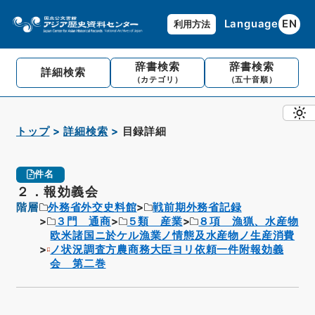
Language
EN
利用方法
辞書検索
辞書検索
詳細検索
（カテゴリ）
（五十音順）
トップ
詳細検索
目録詳細
件名
２．報効義会
階層
外務省外交史料館
戦前期外務省記録
３門 通商
５類 産業
８項 漁猟、水産物
欧米諸国ニ於ケル漁業ノ情態及水産物ノ生産消費
ノ状況調査方農商務大臣ヨリ依頼一件附報効義
会 第二巻