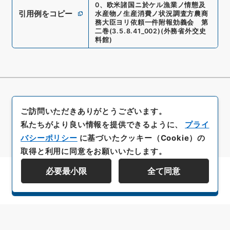
0
、
欧米諸国ニ於ケル漁業ノ情態及
引用例をコピー
水産物ノ生産消費ノ状況調査方農商
務大臣ヨリ依頼一件附報効義会 第
二巻
(
3.5.8.41_002
)
(
外務省外交史
料館
)
ご訪問いただきありがとうございます。
私たちがより良い情報を提供できるように、
プライ
バシーポリシー
に基づいたクッキー（Cookie）の
取得と利用に同意をお願いいたします。
必要最小限
全て同意
資料群階層を表示する
All rights reserved/Copyright©
Japan Center for Asian Historical Records