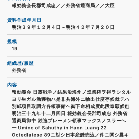
報効義会長郡司成忠／／外務省通商局／／大臣
資料作成年月日
明治３９年１２月４日～明治４２年７月２０日
規模
19
組織歴/履歴
外務省
内容
報効義会 日露戦争ノ結果沿海州ノ漁業権ヲ得ラシタル
ヨリ生ガル漁獲物ハ是非共海外ニ輸出仕度存候就テハ
別紙項目取調方各領事館ヘ御下命相成度此段奉願候也
明治三十九年十二月四日 報効義会長郡司成忠 外務省
通商局御中 独逸ブレーメン領事マックスノスラーヘ
一 Umine of Sahuthy in Haon Luang 22
Octedlatese 89ニ対シ日本産鮭売込ノ件ニ関シ曩キ