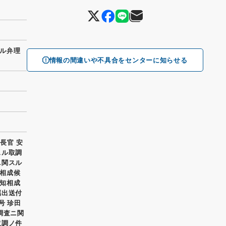
ル弁理
情報の間違いや不具合をセンターに知らせる
長官 安
スル取調
ニ関スル
相成候
知相成
属出送付
号 珍田
調査ニ関
取調ノ件