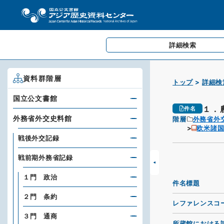
詳細検索
資料群階層
トップ
詳細検
国立公文書館
１．
件名
外務省外交史料館
階層
外務省外
欧米諸
戦後外交記録
戦前期外務省記録
１門 政治
件名標題
２門 条約
レファレンスコ
３門 通商
所蔵館における