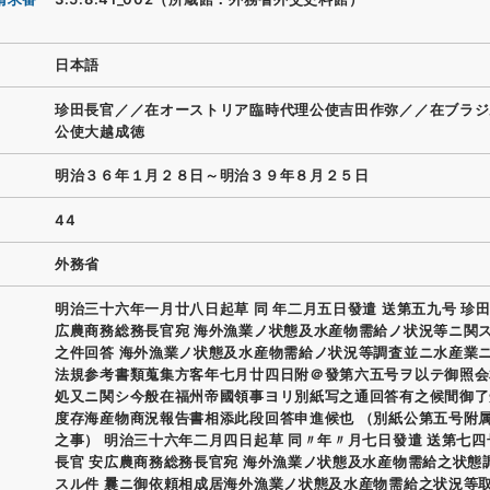
日本語
珍田長官／／在オーストリア臨時代理公使吉田作弥／／在ブラジ
公使大越成徳
明治３６年１月２８日～明治３９年８月２５日
44
外務省
明治三十六年一月廿八日起草 同 年二月五日發遣 送第五九号 珍田
広農商務総務長官宛 海外漁業ノ状態及水産物需給ノ状況等ニ関
之件回答 海外漁業ノ状態及水産物需給ノ状況等調査並ニ水産業
法規参考書類蒐集方客年七月廿四日附＠發第六五号ヲ以テ御照会
処又ニ関シ今般在福州帝國領事ヨリ別紙写之通回答有之候間御了
度存海産物商況報告書相添此段回答申進候也 （別紙公第五号附
之事） 明治三十六年二月四日起草 同〃年〃月七日發遣 送第七四
長官 安広農商務総務長官宛 海外漁業ノ状態及水産物需給之状態
スル件 曩ニ御依頼相成居海外漁業ノ状態及水産物需給之状況等