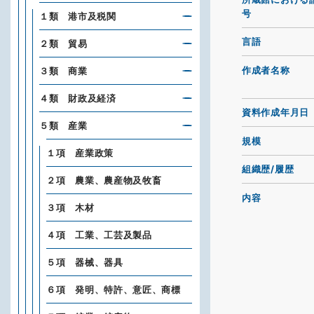
号
１類 港市及税関
言語
２類 貿易
作成者名称
３類 商業
４類 財政及経済
資料作成年月日
５類 産業
規模
１項 産業政策
組織歴/履歴
２項 農業、農産物及牧畜
内容
３項 木材
４項 工業、工芸及製品
５項 器械、器具
６項 発明、特許、意匠、商標