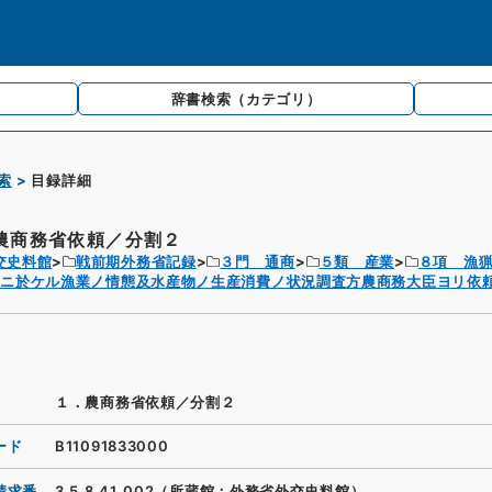
辞書検索
（カテゴリ）
索
目録詳細
農商務省依頼／分割２
交史料館
戦前期外務省記録
３門 通商
５類 産業
８項 漁
国ニ於ケル漁業ノ情態及水産物ノ生産消費ノ状況調査方農商務大臣ヨリ依
１．農商務省依頼／分割２
ード
B11091833000
請求番
3.5.8.41_002（所蔵館：外務省外交史料館）