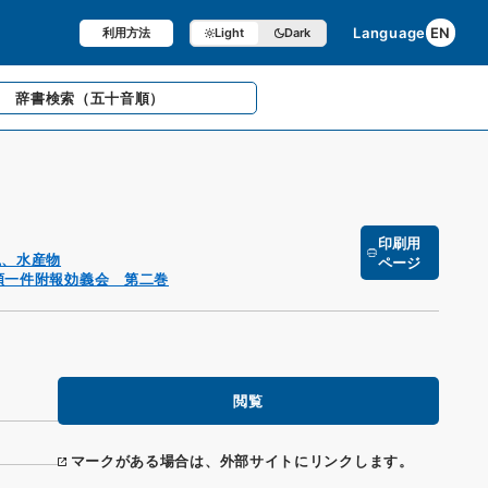
Language
EN
利用方法
Light
Dark
辞書検索
（五十音順）
印刷用
猟、水産物
ページ
頼一件附報効義会 第二巻
閲覧
マークがある場合は、外部サイトにリンクします。