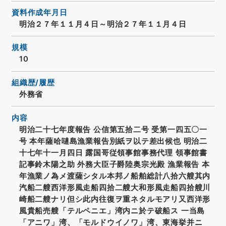
資料作成年月日
明治２７年１１月４日～明治２７年１１月４日
規模
10
組織歴/履歴
外務省
内容
明治二十七年度報告 公信第五拾二号 受第一四五〇一
号 本年薩哈嗹島漁業報告別紙ヲ以テ差出候也 明治二
十七年十一月四日 露国哥従領事館事務代理 領事館書
記事鈴木陽之助 外務大臣子爵陸奥宗光殿 漁業報告 本
年漁業ノ為メ渡薩シタル本邦ノ船舶総計八拾六艘其内
汽船二艘西洋形風走船四拾二艘大和形風走船四拾艘川
崎船二艘ナリ但シ此内往復ヲ重ネタルモアリ又西洋形
風貴船売艘「テルペニエ」湾内ニ於テ破船ス 一当島
「アニワ」湾、「モルドウイノワ」湾、東海挙并ニ