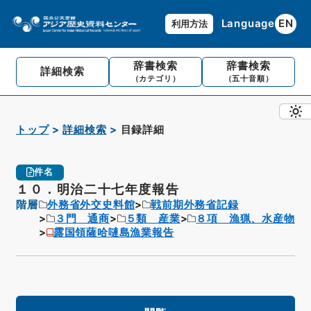
Language
EN
利用方法
辞書検索
辞書検索
詳細検索
（カテゴリ）
（五十音順）
トップ
詳細検索
目録詳細
件名
１０．明治二十七年度報告
階層
外務省外交史料館
戦前期外務省記録
３門 通商
５類 産業
８項 漁猟、水産物
露国領薩哈嗹島漁業報告