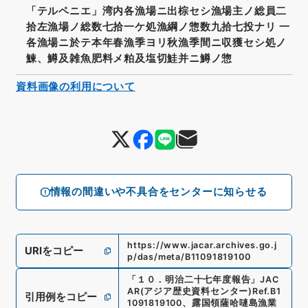
「テルペニエ」湾内各漁場ニ出棕セシ漁場主ノ総員二
拾左漁場ノ総数七拾一ケ処漁綱ノ惣数九拾七投ナリ 一
各漁場ニ於テ本年春漁季ヨリ秋漁季間ニ収獲セシ処ノ
鰊、鱒及雑魚肥料メ粕及塩切鮭并ニ鱒ノ惣
資料画像の利用について
情報の間違いや不具合をセンターに知らせる
https://www.jacar.archives.go.j
URIをコピー
p/das/meta/B11091819100
「
１０．明治二十七年度報告
」
JAC
AR(アジア歴史資料センター)
Ref.
B1
引用例をコピー
1091819100
、
露国領薩哈嗹島漁業