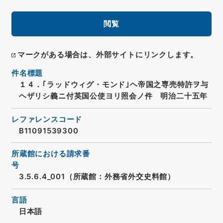
閲覧
マークがある場合は、外部サイトにリンクします。
件名標題
１４．｢ラッドウィグ・モンド｣ヘ帝国之専売特許ヲ与
ヘザリシ義ニ付英国公使ヨリ照会ノ件 明治二十五年
レファレンスコード
B11091539300
所蔵館における請求番
号
3.5.6.4_001（所蔵館：外務省外交史料館）
言語
日本語