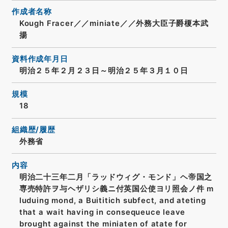
作成者名称
Kough Fracer／／miniate／／外務大臣子爵榎本武
揚
資料作成年月日
明治２５年２月２３日～明治２５年３月１０日
規模
18
組織歴/履歴
外務省
内容
明治二十三年二月「ラッドウィグ・モンド」ヘ帝国之
専売特許ヲ与ヘザリシ義ニ付英国公使ヨリ照会ノ件 m
luduing mond, a Buititich subfect, and ateting
that a wait having in consequeuce leave
brought against the miniaten of atate for