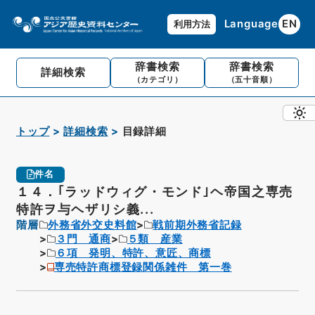
Language
EN
利用方法
辞書検索
辞書検索
詳細検索
（カテゴリ）
（五十音順）
トップ
詳細検索
目録詳細
件名
１４．｢ラッドウィグ・モンド｣ヘ帝国之専売
特許ヲ与ヘザリシ義...
階層
外務省外交史料館
戦前期外務省記録
３門 通商
５類 産業
６項 発明、特許、意匠、商標
専売特許商標登録関係雑件 第一巻