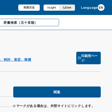
Language
EN
利用方法
Light
Dark
辞書検索
（五十音順）
印刷用ペー
明、特許、意匠、商標
ジ
閲覧
マークがある場合は、外部サイトにリンクします。