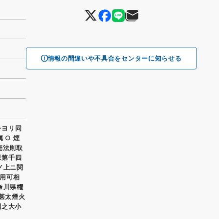
情報の間違いや不具合をセンターに知らせる
令ヨリ同
 ○ 煙
売法則取
課第千四
ノ上ニ関
用可相
奈川県権
山甚太煙火
制之大小