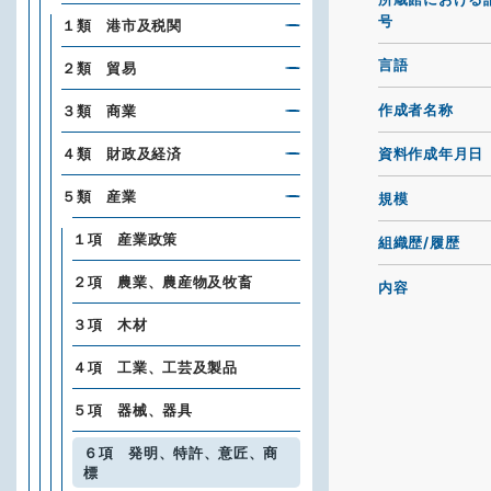
号
１類 港市及税関
言語
２類 貿易
作成者名称
３類 商業
４類 財政及経済
資料作成年月日
５類 産業
規模
１項 産業政策
組織歴/履歴
２項 農業、農産物及牧畜
内容
３項 木材
４項 工業、工芸及製品
５項 器械、器具
６項 発明、特許、意匠、商
標