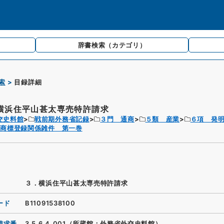
辞書検索
（カテゴリ）
索
目録詳細
横浜住平山甚太専売特許請求
交史料館
戦前期外務省記録
３門 通商
５類 産業
６項 発
許商標登録関係雑件 第一巻
３．横浜住平山甚太専売特許請求
ード
B11091538100
請求番
3.5.6.4_001（所蔵館：外務省外交史料館）