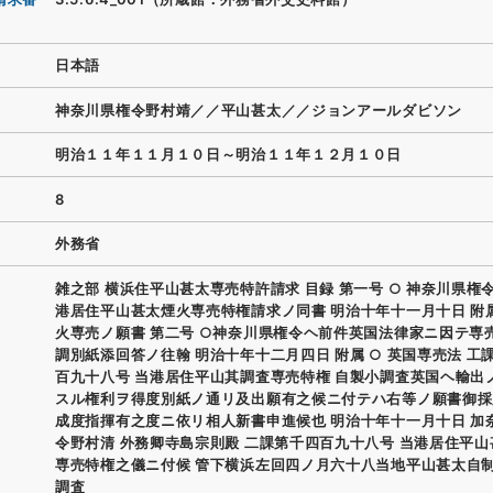
日本語
神奈川県権令野村靖／／平山甚太／／ジョンアールダビソン
明治１１年１１月１０日～明治１１年１２月１０日
8
外務省
雑之部 横浜住平山甚太専売特許請求 目録 第一号 ○ 神奈川県権
港居住平山甚太煙火専売特権請求ノ同書 明治十年十一月十日 附属
火専売ノ願書 第二号 ○神奈川県権令ヘ前件英国法律家ニ因テ専
調別紙添回答ノ往翰 明治十年十二月四日 附属 ○ 英国専売法 工
百九十八号 当港居住平山其調査専売特権 自製小調査英国ヘ輸出
スル権利ヲ得度別紙ノ通リ及出願有之候ニ付テハ右等ノ願書御採
成度指揮有之度ニ依リ相人新書申進候也 明治十年十一月十日 加
令野村清 外務卿寺島宗則殿 二課第千四百九十八号 当港居住平
専売特権之儀ニ付候 管下横浜左回四ノ月六十八当地平山甚太自
調査