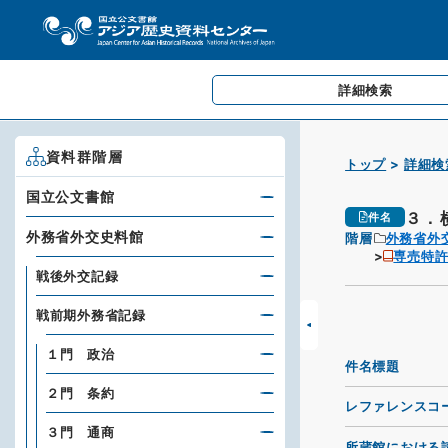
詳細検索
資料群階層
トップ
詳細検
国立公文書館
３．
件名
外務省外交史料館
階層
外務省外
専売特
戦後外交記録
戦前期外務省記録
１門 政治
件名標題
２門 条約
レファレンスコ
３門 通商
所蔵館における