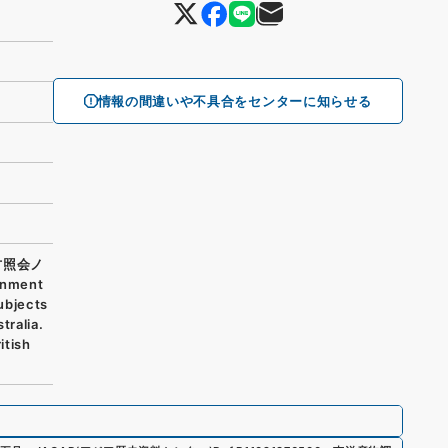
情報の間違いや不具合をセンターに知らせる
方照会ノ
rnment
ubjects
tralia.
itish