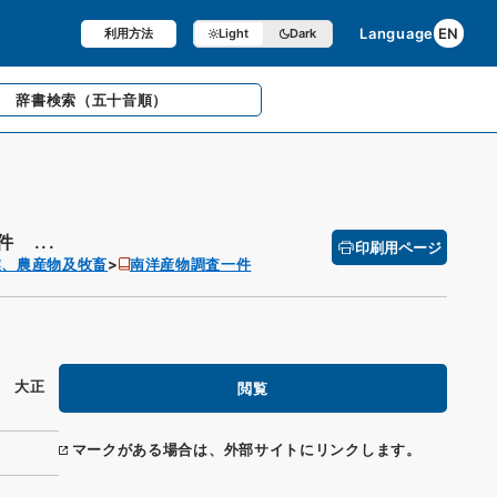
Language
EN
利用方法
Light
Dark
辞書検索
（五十音順）
 ...
印刷用ページ
業、農産物及牧畜
南洋産物調査一件
 大正
閲覧
マークがある場合は、外部サイトにリンクします。