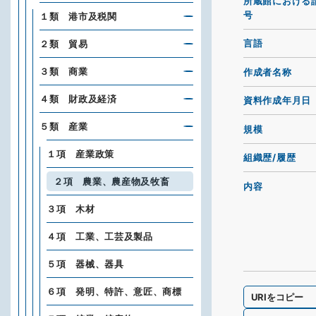
所蔵館における
号
１類 港市及税関
言語
２類 貿易
３類 商業
作成者名称
４類 財政及経済
資料作成年月日
５類 産業
規模
１項 産業政策
組織歴/履歴
２項 農業、農産物及牧畜
内容
３項 木材
４項 工業、工芸及製品
５項 器械、器具
６項 発明、特許、意匠、商標
URIをコピー