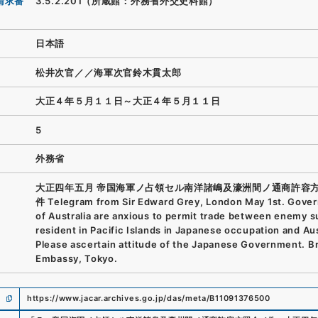
請求番
3.5.2.201（所蔵館：外務省外交史料館）
日本語
松井次官／／海軍次官鈴木貫太郎
大正４年５月１１日～大正４年５月１１日
5
外務省
大正四年五月 帝国海軍ノ占領セル南洋諸嶋及濠洲間ノ通商許容
件 Telegram from Sir Edward Grey, London May 1st. Gove
of Australia are anxious to permit trade between enemy s
resident in Pacific Islands in Japanese occupation and Aus
Please ascertain attitude of the Japanese Government. Br
Embassy, Tokyo.
https://www.jacar.archives.go.jp/das/meta/B11091376500