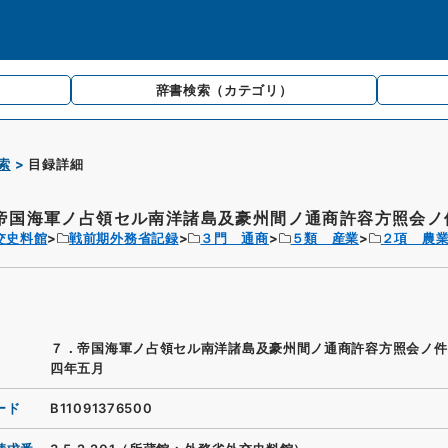
辞書検索
（カテゴリ）
索
目録詳細
帝国海軍ノ占領セル南洋諸島及豪州間ノ通商許容方照会ノ件
交史料館
戦前期外務省記録
３門 通商
５類 産業
２項 農
７．帝国海軍ノ占領セル南洋諸島及豪州間ノ通商許容方照会ノ件
四年五月
ード
B11091376500