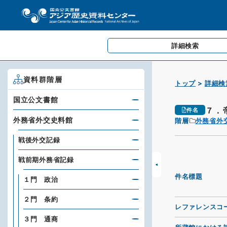
詳細検索
資料群階層
トップ
詳細検
国立公文書館
７．
件名
外務省外交史料館
階層
外務省外
戦後外交記録
戦前期外務省記録
件名標題
１門 政治
２門 条約
レファレンスコ
３門 通商