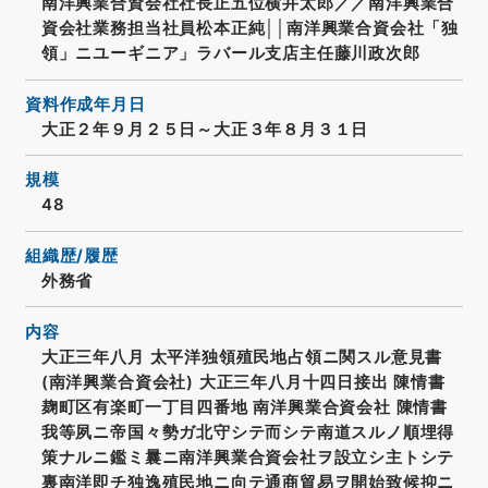
南洋興業合資会社社長正五位横井太郎／／南洋興業合
資会社業務担当社員松本正純││南洋興業合資会社「独
領」ニユーギニア」ラバール支店主任藤川政次郎
資料作成年月日
大正２年９月２５日～大正３年８月３１日
規模
48
組織歴/履歴
外務省
内容
大正三年八月 太平洋独領殖民地占領ニ関スル意見書
(南洋興業合資会社) 大正三年八月十四日接出 陳情書
麹町区有楽町一丁目四番地 南洋興業合資会社 陳情書
我等夙ニ帝国々勢ガ北守シテ而シテ南道スルノ順埋得
策ナルニ鑑ミ曩ニ南洋興業合資会社ヲ設立シ主トシテ
裏南洋即チ独逸殖民地ニ向テ通商貿易ヲ開始致候抑ニ