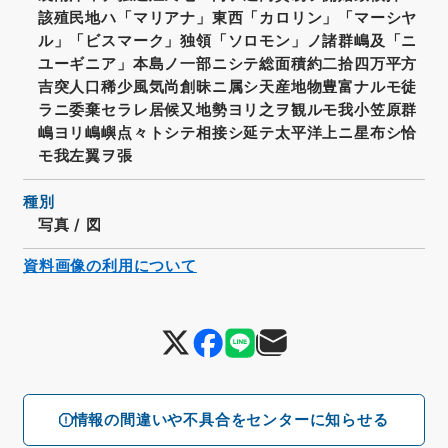
該殖民地ハ「マリアナ」東西「カロリン」「マーシヤ
ル」「ビスマーク」独領「ソロモン」ノ諸群嶋及「ニ
ユーギニア」本島ノ一部ニシテ総面積約二拾四万平方
吉突人口稀少風気尚創昧ニ属シ天産地物豊富ナルモ徒
ラニ委棄セラレ居候又地勢ヨリ之ヲ観ルモ我小笠原群
嶋ヨリ嶋嶼点々トシテ相接シ延テ太平洋上ニ星布シ恰
モ我左翼ヲ張
種別
写真
/
図
資料画像の利用について
情報の間違いや不具合をセンターに知らせる