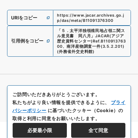
https://www.jacar.archives.go.j
URIをコピー
p/das/meta/B11091376300
「
５．太平洋独領殖民地占領ニ関ス
ル意見書 同八月
」
JACAR(アジア
引用例をコピー
歴史資料センター)
Ref.
B110913763
00
、
南洋産物調査一件
(
3.5.2.201
)
(
外務省外交史料館
)
ご訪問いただきありがとうございます。
私たちがより良い情報を提供できるように、
プライ
バシーポリシー
に基づいたクッキー（Cookie）の
取得と利用に同意をお願いいたします。
必要最小限
全て同意
資料群階層を表示する