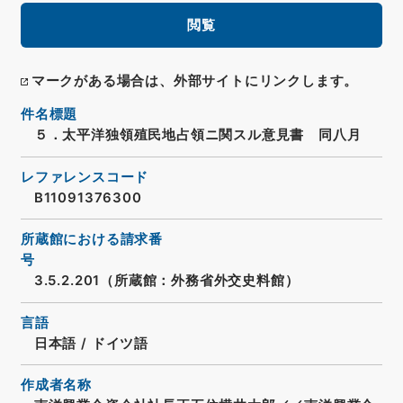
閲覧
マークがある場合は、外部サイトにリンクします。
件名標題
５．太平洋独領殖民地占領ニ関スル意見書 同八月
レファレンスコード
B11091376300
所蔵館における請求番
号
3.5.2.201（所蔵館：外務省外交史料館）
言語
日本語
/
ドイツ語
作成者名称