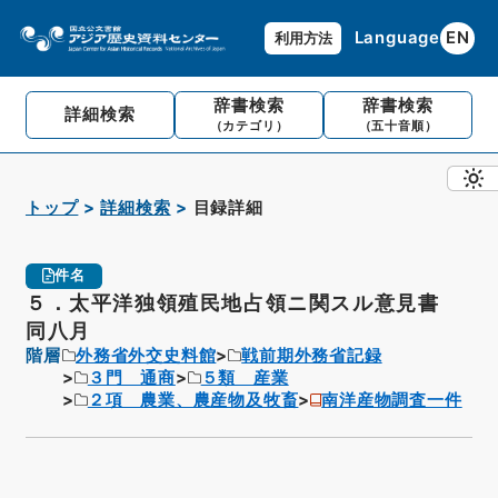
Language
EN
利用方法
辞書検索
辞書検索
詳細検索
（カテゴリ）
（五十音順）
トップ
詳細検索
目録詳細
件名
５．太平洋独領殖民地占領ニ関スル意見書
同八月
階層
外務省外交史料館
戦前期外務省記録
３門 通商
５類 産業
２項 農業、農産物及牧畜
南洋産物調査一件