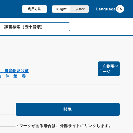
Language
EN
利用方法
Light
Dark
辞書検索
（五十音順）
印刷用ペ
業、農産物及牧畜
ージ
集一件 第一巻
閲覧
マークがある場合は、外部サイトにリンクします。