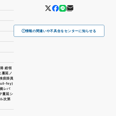
情報の間違いや不具合をセンターに知らせる
港 総領
ニ蔓延ノ
植物検疫掛員
-fey)
ニ拠レバ
於テ蔓延シ
ル次第