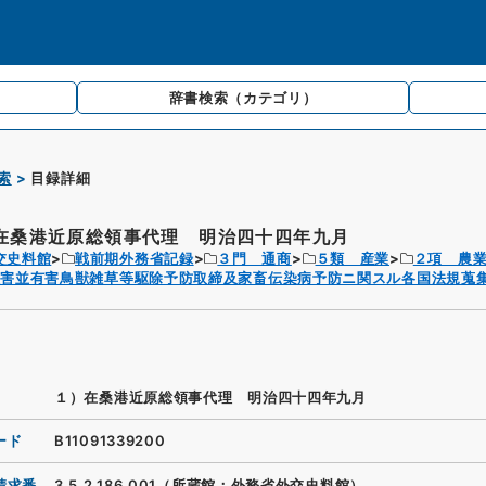
辞書検索
（カテゴリ）
索
目録詳細
在桑港近原総領事代理 明治四十四年九月
交史料館
戦前期外務省記録
３門 通商
５類 産業
２項 農
虫害並有害鳥獣雑草等駆除予防取締及家畜伝染病予防ニ関スル各国法規蒐
１）在桑港近原総領事代理 明治四十四年九月
ード
B11091339200
請求番
3.5.2.186_001（所蔵館：外務省外交史料館）