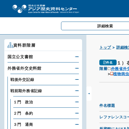
詳細検索
資料群階層
トップ
詳細検
国立公文書館
１）
件名
外務省外交史料館
階層
外務省外
植物病
戦後外交記録
戦前期外務省記録
１門 政治
件名標題
２門 条約
レファレンスコ
３門 通商
所蔵館における