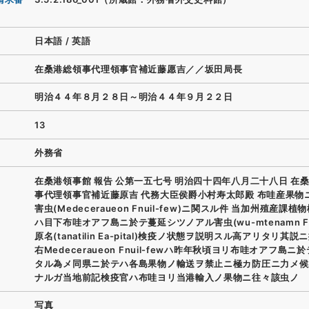
日本語
/
英語
在桑港総領事代理領事官補近藤愿吉／／坂田局長
明治４４年８月２８日～明治４４年９月２２日
13
外務省
在桑港領事館 報告 公第一五七号 明治四十四年八月二十八日 在桑
事代理領事官補近藤原吉 代務大臣侯爵小村寿太郎殿 布哇産果物
害虫(Medeceraueon Fnuil-few)ニ関スル件 当加州殖産課
ハ目下布哇オアフ島ニ於テ蔓延シツノアル害虫(wu-mtenamn Fuil
原名(tanatilin Ea-pital)検疫ノ状態ヲ説明スル高アリタリ其説
右Medeceraueon Fnuil-fewハ昨年秋頃ヨリ布哇オアフ島ニ
タル為メ同県ニ於テハ各島果物ノ輸送ヲ禁止ニ極カ防圧ニ力メ候
ナルガ当地前記検疫官ハ布哇ヨリ当港輸入ノ果物ニ往々該虫ノ
写真