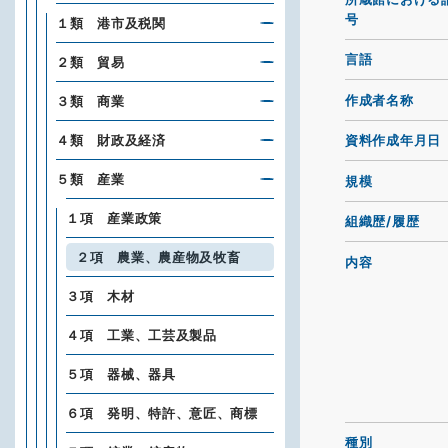
号
１類 港市及税関
言語
２類 貿易
作成者名称
３類 商業
４類 財政及経済
資料作成年月日
５類 産業
規模
１項 産業政策
組織歴/履歴
２項 農業、農産物及牧畜
内容
３項 木材
４項 工業、工芸及製品
５項 器械、器具
６項 発明、特許、意匠、商標
種別