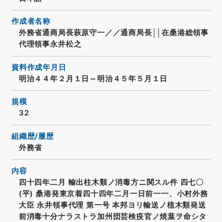
作成者名称
外務省通商局長萩原守一／／通商局長││在桑港総領事
代理領事永井松之
資料作成年月日
明治４４年２月１日～明治４５年５月１日
規模
32
組織歴/履歴
外務省
内容
四十四年二月 輸出柱木類ノ消毒方ニ関スル件 四七〇
(平) 桑港発東京着四十四年二月一日前一一、小村外務
大臣 永井領事代理 第一号 本邦ヨリ輸送ノ植木類発送
前消毒十分ナラストラ加州団芸検疫官ノ焼葉ヲ命シタ