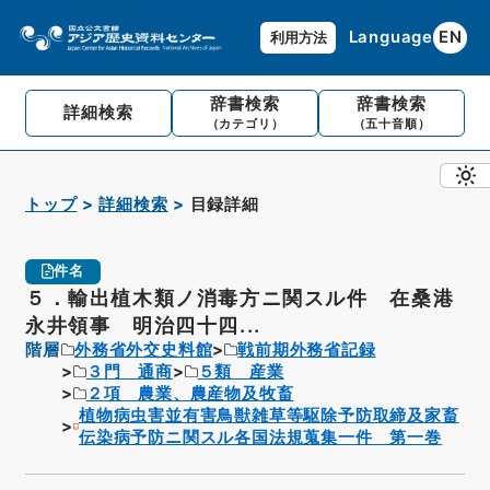
Language
EN
利用方法
辞書検索
辞書検索
詳細検索
（カテゴリ）
（五十音順）
トップ
詳細検索
目録詳細
件名
５．輸出植木類ノ消毒方ニ関スル件 在桑港
永井領事 明治四十四...
階層
外務省外交史料館
戦前期外務省記録
３門 通商
５類 産業
２項 農業、農産物及牧畜
植物病虫害並有害鳥獣雑草等駆除予防取締及家畜
伝染病予防ニ関スル各国法規蒐集一件 第一巻