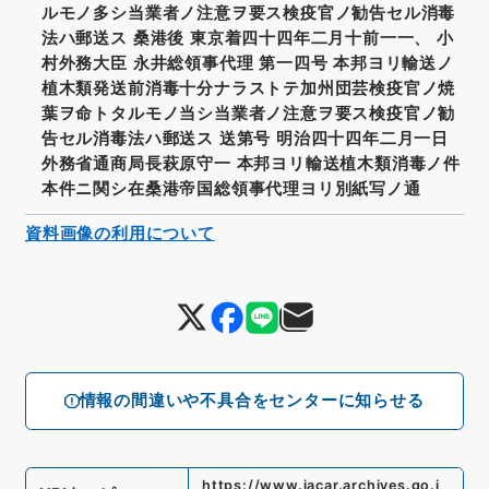
ルモノ多シ当業者ノ注意ヲ要ス検疫官ノ勧告セル消毒
法ハ郵送ス 桑港後 東京着四十四年二月十前一一、 小
村外務大臣 永井総領事代理 第一四号 本邦ヨリ輸送ノ
植木類発送前消毒十分ナラストテ加州団芸検疫官ノ焼
葉ヲ命トタルモノ当シ当業者ノ注意ヲ要ス検疫官ノ勧
告セル消毒法ハ郵送ス 送第号 明治四十四年二月一日
外務省通商局長萩原守一 本邦ヨリ輸送植木類消毒ノ件
本件ニ関シ在桑港帝国総領事代理ヨリ別紙写ノ通
資料画像の利用について
情報の間違いや不具合をセンターに知らせる
https://www.jacar.archives.go.j