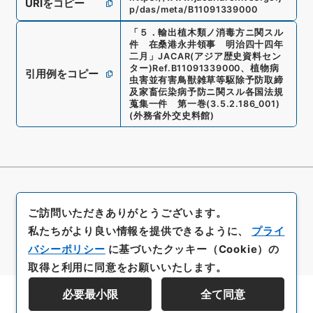
URIをコピー
p/das/meta/B11091339000
「
５．輸出植木類ノ消毒方ニ関スル
件 在桑港永井領事 明治四十四年
二月
」
JACAR(アジア歴史資料セン
ター)
Ref.
B11091339000
、
植物病
引用例をコピー
虫害並有害鳥獣雑草等駆除予防取締
及家畜伝染病予防ニ関スル各国法規
蒐集一件 第一巻
(
3.5.2.186_001
)
(
外務省外交史料館
)
ご訪問いただきありがとうございます。
私たちがより良い情報を提供できるように、
プライ
バシーポリシー
に基づいたクッキー（Cookie）の
取得と利用に同意をお願いいたします。
必要最小限
全て同意
資料群階層を表示する