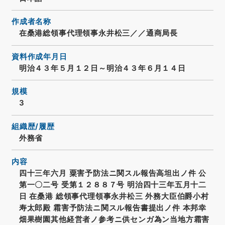
作成者名称
在桑港総領事代理領事永井松三／／通商局長
資料作成年月日
明治４３年５月１２日～明治４３年６月１４日
規模
3
組織歴/履歴
外務省
内容
四十三年六月 粟害予防法ニ関スル報告高坦出ノ件 公
第一〇二号 受第１２８８７号 明治四十三年五月十二
日 在桑港 総領事代理領事永井松三 外務大臣伯爵小村
寿太郎殿 霜害予防法ニ関スル報告書提出ノ件 本邦幸
畑果樹園其他経営者ノ参考ニ供センガ為ン当地方霜害