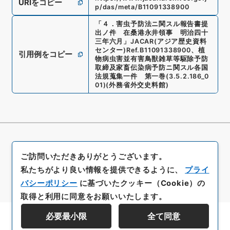
URIをコピー
p/das/meta/B11091338900
「
４．害虫予防法ニ関スル報告書提
出ノ件 在桑港永井領事 明治四十
三年六月
」
JACAR(アジア歴史資料
センター)
Ref.
B11091338900
、
植
引用例をコピー
物病虫害並有害鳥獣雑草等駆除予防
取締及家畜伝染病予防ニ関スル各国
法規蒐集一件 第一巻
(
3.5.2.186_0
01
)
(
外務省外交史料館
)
ご訪問いただきありがとうございます。
私たちがより良い情報を提供できるように、
プライ
バシーポリシー
に基づいたクッキー（Cookie）の
取得と利用に同意をお願いいたします。
必要最小限
全て同意
資料群階層を表示する