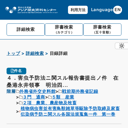
Language
EN
利用方法
辞書検索
辞書検索
詳細検索
（カテゴリ）
（五十音順）
トップ
詳細検索
目録詳細
件名
４．害虫予防法ニ関スル報告書提出ノ件 在
桑港永井領事 明治四...
階層
外務省外交史料館
戦前期外務省記録
３門 通商
５類 産業
２項 農業、農産物及牧畜
植物病虫害並有害鳥獣雑草等駆除予防取締及家畜
伝染病予防ニ関スル各国法規蒐集一件 第一巻