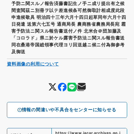
予防ニ関スルノ報告済藤書記生ノ手ニ成リ提出有之候
間査閲茲ニ別冊ヲ以テ差進候条可然御取計相成度此段
申進候敬具 明治四十三年六月十四日起草同年六月十四
日発遣 送第六七五号 通商局長 農商務省農務局長宛 霜
害予防法ニ関スル報告書送付ノ件 北米合＠団加藤及
「コロラド」県ニ於ケル露害予防法ニ関スル報告書送
同在桑港帝国総領事代理ヨリ回送越ニ候ニ付為御参考
及御送
資料画像の利用について
情報の間違いや不具合をセンターに知らせる
https://www.jacar.archives.go.j