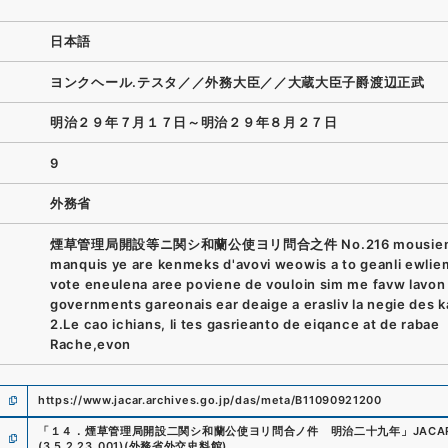
日本語
ヨンクヘール.テスタ／／外務大臣／／大蔵大臣子爵渡辺正武
明治２９年７月１７日～明治２９年８月２７日
9
外務省
煙草管理局開設等ニ関シ和蘭公使ヨリ問合之件 No.216 mousiem
manquis ye are kenmeks d'avovi weowis a to geanli ewlie
vote eneulena aree poviene de vouloin sim me favw lavon 1
governments gareonais ear deaige a erasliv la negie des 
2.Le cao ichians, li tes gasrieanto de eiqance at de rabae
Rache,evon
https://www.jacar.archives.go.jp/das/meta/B11090921200
「
１４．煙草管理局開設二関シ和蘭公使ヨリ問合ノ件 明治二十九年
」
JAC
(
3.5.2.23_001
)
(
外務省外交史料館
)