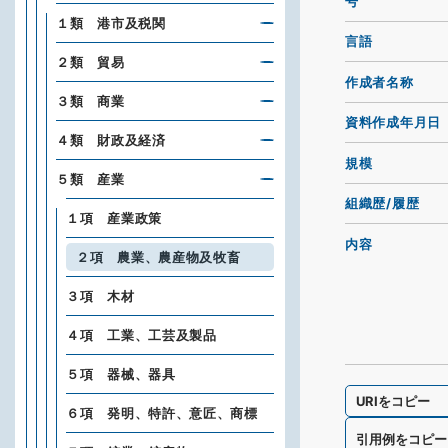
号
１類 港市及税関
言語
２類 貿易
作成者名称
３類 商業
資料作成年月日
４類 財政及経済
規模
５類 産業
組織歴/履歴
１項 産業政策
内容
２項 農業、農産物及牧畜
３項 木材
４項 工業、工芸及製品
５項 器械、器具
URIをコピー
６項 発明、特許、意匠、商標
引用例をコピー