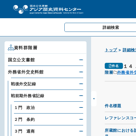
詳細検索
資料群階層
トップ
詳細検
国立公文書館
１４
件名
外務省外交史料館
階層
外務省外
戦後外交記録
戦前期外務省記録
件名標題
１門 政治
レファレンスコ
２門 条約
所蔵館における
３門 通商