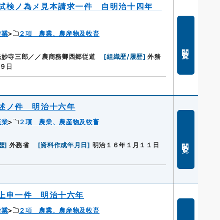
否試検ノ為メ見本請求一件 自明治十四年
産業
２項 農業、農産物及牧畜
閲覧
光妙寺三郎／／農商務卿西郷従道
[
組織歴/履歴
]
外務
９日
述ノ件 明治十六年
産業
２項 農業、農産物及牧畜
閲覧
歴
]
外務省
[
資料作成年月日
]
明治１６年１月１１日
上申一件 明治十六年
産業
２項 農業、農産物及牧畜