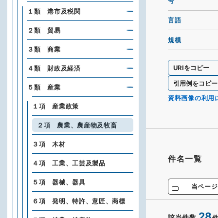
号
１類 港市及税関
言語
２類 貿易
規模
３類 商業
URIをコピー
４類 財政及経済
引用例をコピー
５類 産業
資料画像の利用
１項 産業政策
２項 農業、農産物及牧畜
３項 木材
件名一覧
４項 工業、工芸及製品
５項 器械、器具
当ページ
６項 発明、特許、意匠、商標
28
該当件数