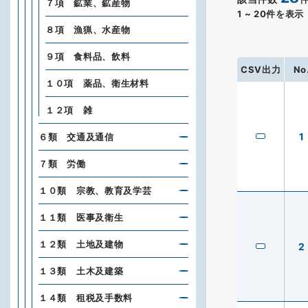
７項 鉱業、鉱産物
1
~
20
件を表示
８項 漁猟、水産物
９項 食料品、飲料
CSV出力
No
１０項 薬品、衛生材料
１２項 雑
1
６類 交通及通信
７類 労働
１０類 宗教、教育及学芸
１１類 医事及衛生
１２類 土地及建物
2
１３類 土木及建築
１４類 租税及手数料