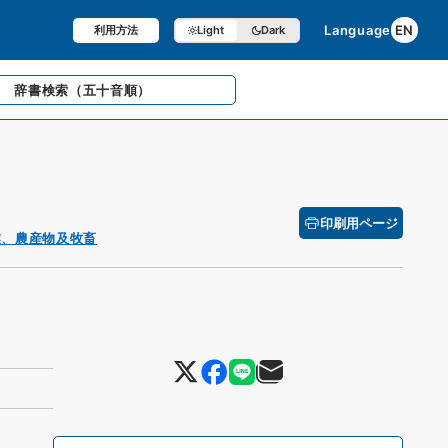
Language
EN
利用方法
Light
Dark
辞書検索
（五十音順）
印刷用ページ
業、農産物及牧畜