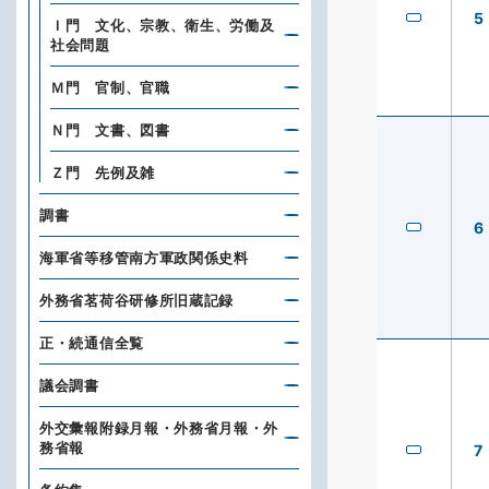
5
Ｉ門 文化、宗教、衛生、労働及
社会問題
Ｍ門 官制、官職
Ｎ門 文書、図書
Ｚ門 先例及雑
調書
6
海軍省等移管南方軍政関係史料
外務省茗荷谷研修所旧蔵記録
正・続通信全覧
議会調書
外交彙報附録月報・外務省月報・外
務省報
7