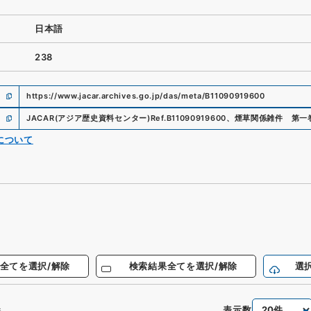
日本語
238
https://www.jacar.archives.go.jp/das/meta/B11090919600
JACAR(アジア歴史資料センター)
Ref.
B11090919600
、
煙草関係雑件 第一
について
全てを選択/解除
検索結果全てを選択/解除
選
表示数
件