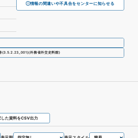
情報の間違いや不具合をセンターに知らせる
巻
(
3.5.2.23_001
)
(
外務省外交史料館
)
択した資料をCSV出力
表示順
表示スタイル