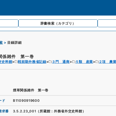
辞書検索
（カテゴリ）
索
目録詳細
関係雑件 第一巻
交史料館
戦前期外務省記録
３門 通商
５類 産業
２項 農
煙草関係雑件 第一巻
ード
B11090919600
請求番
3.5.2.23_001（所蔵館：外務省外交史料館）