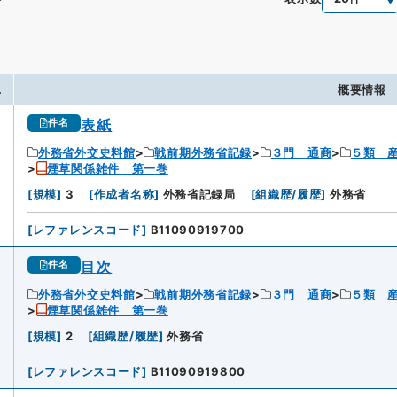
.
概要情報
表紙
件名
外務省外交史料館
戦前期外務省記録
３門 通商
５類 
煙草関係雑件 第一巻
[
規模
]
3
[
作成者名称
]
外務省記録局
[
組織歴/履歴
]
外務省
[
レファレンスコード
]
B11090919700
目次
件名
外務省外交史料館
戦前期外務省記録
３門 通商
５類 
煙草関係雑件 第一巻
[
規模
]
2
[
組織歴/履歴
]
外務省
[
レファレンスコード
]
B11090919800