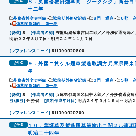
８．英国倫敦府煙草商「ジークシク」商会ヨ
件名
十二年
外務省外交史料館
戦前期外務省記録
３門 通商
５類 
煙草関係雑件 第一巻
[
規模
]
8
[
作成者名称
]
在龍動総領事吉田二郎／／外務省通商局／
明治２２年８月７日～明治２２年１１月７日
[
レファレンスコード
]
B11090920600
９．外国ニ於ケル煙草製造取調方兵庫県民米
件名
年
外務省外交史料館
戦前期外務省記録
３門 通商
５類 
煙草関係雑件 第一巻
[
規模
]
8
[
作成者名称
]
兵庫県但馬国米田中太郎／／外務省通商局
歴/履歴
]
外務省
[
資料作成年月日
]
明治２４年６月１９日～明治２
[
レファレンスコード
]
B11090920700
１０．葉煙草及製造煙草等輸出ニ関スル事
件名
明治二十四年