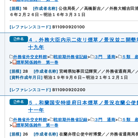
[
規模
]
16
[
作成者名称
]
公信局長／／高橋新吉／／外務大輔吉田
６年２月２６日～明治１６年３月３１日
[
レファレンスコード
]
B11090920100
４．外務大臣内示二依リ煙草ノ景況並ニ開墾
件名
十九年
外務省外交史料館
戦前期外務省記録
３門 通商
５類 
煙草関係雑件 第一巻
[
規模
]
28
[
作成者名称
]
宮崎県知事田辺輝実／／外務省通商局／
[
資料作成年月日
]
明治１９年９月６日～明治２１年１２月１日
[
レファレンスコード
]
B11090920200
５．和蘭国安特提府日本煙草ノ景況在蘭公使
件名
十一年
外務省外交史料館
戦前期外務省記録
３門 通商
５類 
煙草関係雑件 第一巻
[
規模
]
26
[
作成者名称
]
在蘭弁理公使中村博愛／／外務省通商局