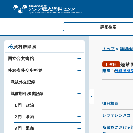
詳細検索
資料群階層
トップ
詳細検
国立公文書館
煙草
簿冊
外務省外交史料館
階層
外務省外
戦後外交記録
戦前期外務省記録
簿冊標題
１門 政治
レファレンスコ
２門 条約
所蔵館における
３門 通商