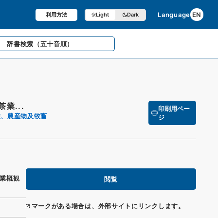
Language
EN
利用方法
Light
Dark
辞書検索
（五十音順）
業...
印刷用ペー
業、農産物及牧畜
ジ
業概観
閲覧
マークがある場合は、外部サイトにリンクします。