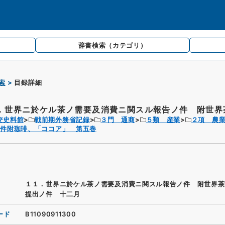
辞書検索
（カテゴリ）
索
目録詳細
．世界ニ於ケル茶ノ需要及消費ニ関スル報告ノ件 附世界茶
交史料館
戦前期外務省記録
３門 通商
５類 産業
２項 農
雑件附珈琲、「ココア」 第五巻
１１．世界ニ於ケル茶ノ需要及消費ニ関スル報告ノ件 附世界茶
提出ノ件 十二月
ード
B11090911300