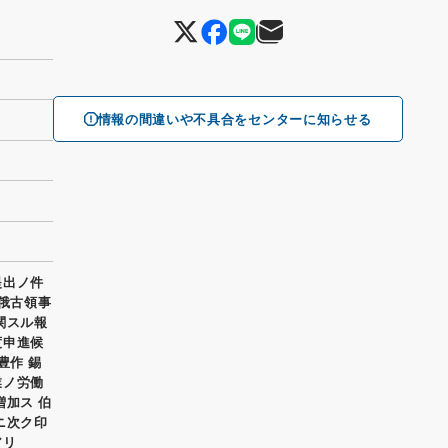
情報の間違いや不具合をセンターに知らせる
提出ノ件
市俄古領事
関スル報
度申進候
豊作 錫
業ノ労働
増加ス 伯
ニ次ク印
アリ