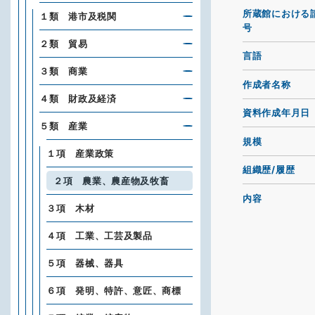
所蔵館における
１類 港市及税関
号
２類 貿易
言語
３類 商業
作成者名称
４類 財政及経済
資料作成年月日
５類 産業
規模
１項 産業政策
組織歴/履歴
２項 農業、農産物及牧畜
内容
３項 木材
４項 工業、工芸及製品
５項 器械、器具
６項 発明、特許、意匠、商標