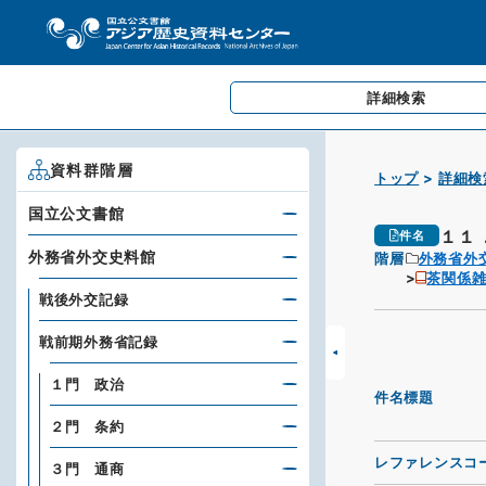
詳細検索
資料群階層
トップ
詳細検
国立公文書館
１１
件名
外務省外交史料館
階層
外務省外
茶関係
戦後外交記録
戦前期外務省記録
１門 政治
件名標題
２門 条約
レファレンスコ
３門 通商