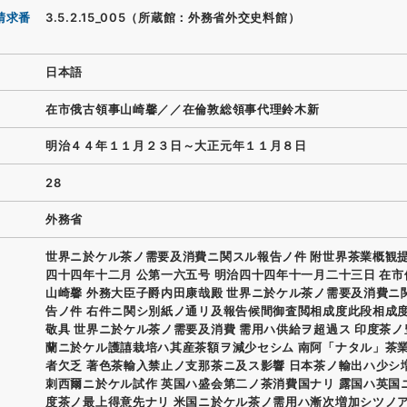
請求番
3.5.2.15_005（所蔵館：外務省外交史料館）
日本語
在市俄古領事山崎馨／／在倫敦総領事代理鈴木新
明治４４年１１月２３日～大正元年１１月８日
28
外務省
世界ニ於ケル茶ノ需要及消費ニ関スル報告ノ件 附世界茶業概観
四十四年十二月 公第一六五号 明治四十四年十一月二十三日 在
山崎馨 外務大臣子爵内田康哉殿 世界ニ於ケル茶ノ需要及消費ニ
告ノ件 右件ニ関シ別紙ノ通リ及報告候間御査閲相成度此段相成
敬具 世界ニ於ケル茶ノ需要及消費 需用ハ供給ヲ超過ス 印度茶ノ
蘭ニ於ケル護譆栽培ハ其産茶額ヲ減少セシム 南阿「ナタル」茶
者欠乏 著色茶輸入禁止ノ支那茶ニ及ス影響 日本茶ノ輸出ハ少シ
刺西爾ニ於ケル試作 英国ハ盛会第二ノ茶消費国ナリ 露国ハ英国
度茶ノ最上得意先ナリ 米国ニ於ケル茶ノ需用ハ漸次増加シツノ