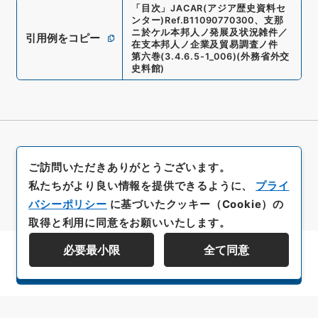
「
目次
」
JACAR(アジア歴史資料セ
ンター)
Ref.
B11090770300
、
支那
ニ於ケル本邦人ノ発展及状況雑件／
引用例をコピー
在支本邦人ノ企業及貿易調査ノ件
第六巻
(
3.4.6.5-1_006
)
(
外務省外交
史料館
)
ご訪問いただきありがとうございます。
私たちがより良い情報を提供できるように、
プライ
バシーポリシー
に基づいたクッキー（Cookie）の
取得と利用に同意をお願いいたします。
必要最小限
全て同意
資料群階層を表示する
All rights reserved/Copyright©