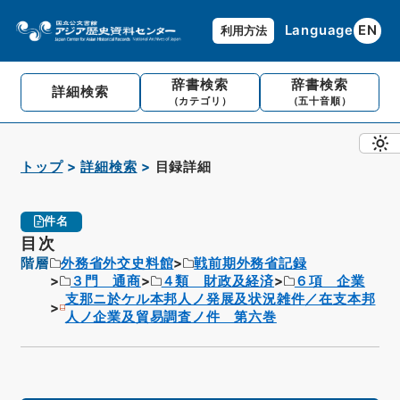
Language
EN
利用方法
辞書検索
辞書検索
詳細検索
（カテゴリ）
（五十音順）
トップ
詳細検索
目録詳細
件名
目次
階層
外務省外交史料館
戦前期外務省記録
３門 通商
４類 財政及経済
６項 企業
支那ニ於ケル本邦人ノ発展及状況雑件／在支本邦
人ノ企業及貿易調査ノ件 第六巻