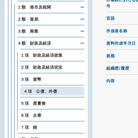
号
１類 港市及税関
言語
２類 貿易
作成者名称
３類 商業
４類 財政及経済
資料作成年月日
１項 財政及経済政策
規模
２項 財政及経済状況
組織歴/履歴
３項 貨幣
内容
４項 公債、外債
５項 度量衡
６項 企業
７項 雑