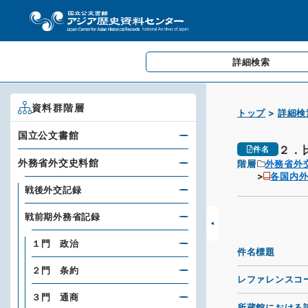
詳細検索
資料群階層
トップ
詳細検
国立公文書館
２．
件名
外務省外交史料館
階層
外務省外
各国内
戦後外交記録
戦前期外務省記録
１門 政治
件名標題
２門 条約
レファレンスコ
３門 通商
所蔵館における