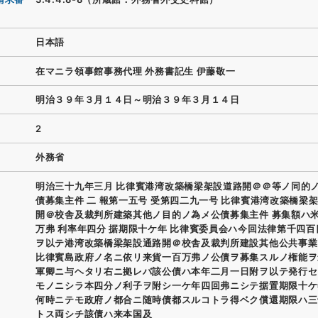
日本語
在マニラ領事館事務代理 外務書記生 伊藤敬一
明治３９年３月１４日～明治３９年３月１４日
2
外務省
明治三十九年三月 比律賓港湾改築橋梁架設道路開＠＠等ノ同的
債募集主件 二 報第一五号 受第四二九一号 比律賓港湾改築橋梁
開＠校舎及裁判所建築其他ノ目的ノ為メ公債募集主件 募集額ハ
万弗 利率年四分 据期限十ケ年 比律賓委員会ハ今回法律第千四
ヲ以テ港湾改築橋梁架設通路開＠校舎及裁判所建設其他公共事業
比律賓島政府ノ名ニ依リ来貨一百万弗ノ公債ヲ募集スルノ権能ヲ
軍卿ニ与ヘタリ右ニ拠レバ該公債ハ本年二月一日附ヲ以テ発行セ
モノニシラ本四分ノ利子ヲ附シ一ケ年四回弗ニシテ据置期限十ケ
何時ニテモ政府ノ都合ニ随時債都スルコトラ得ベク償還期限ハ三
トス両シチ該債ハ来本国及