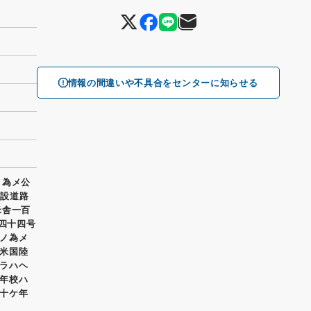
情報の間違いや不具合をセンターに知らせる
ノ為メ公
架設道路
米舎一百
百四十四号
ノ為メ
米国陸
ラハヘ
年校ハ
十ケ年