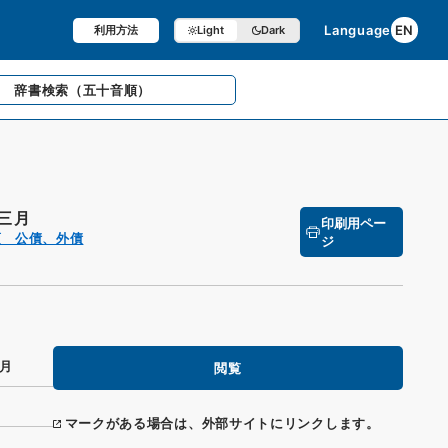
Language
EN
利用方法
Light
Dark
辞書検索
（五十音順）
三月
印刷用ペー
項 公債、外債
ジ
月
閲覧
マークがある場合は、外部サイトにリンクします。