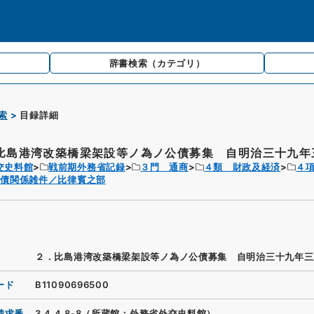
辞書検索
（カテゴリ）
索
目録詳細
比島港湾改築橋梁架設等ノ為ノ公債募集 自明治三十九年
交史料館
戦前期外務省記録
３門 通商
４類 財政及経済
４
外債関係雑件／比律賓之部
２．比島港湾改築橋梁架設等ノ為ノ公債募集 自明治三十九年三
ード
B11090696500
請求番
3.4.4.8-8（所蔵館：外務省外交史料館）