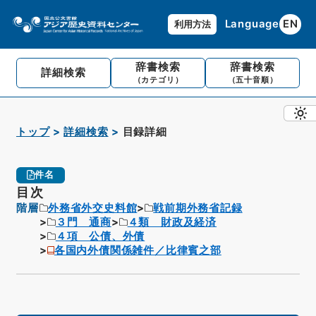
Language
EN
利用方法
辞書検索
辞書検索
詳細検索
（カテゴリ）
（五十音順）
トップ
詳細検索
目録詳細
件名
目次
階層
外務省外交史料館
戦前期外務省記録
３門 通商
４類 財政及経済
４項 公債、外債
各国内外債関係雑件／比律賓之部