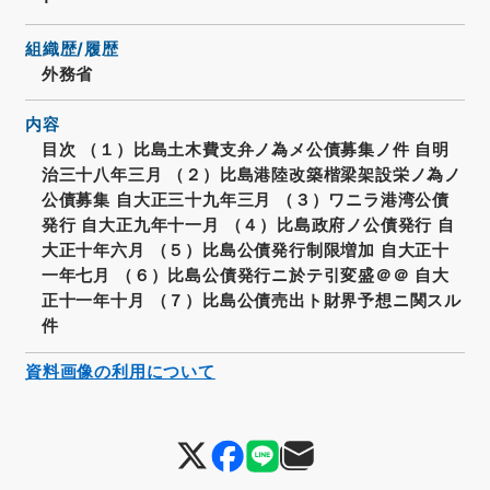
組織歴/履歴
外務省
内容
目次 （１）比島土木費支弁ノ為メ公債募集ノ件 自明
治三十八年三月 （２）比島港陸改築楷梁架設栄ノ為ノ
公債募集 自大正三十九年三月 （３）ワニラ港湾公債
発行 自大正九年十一月 （４）比島政府ノ公債発行 自
大正十年六月 （５）比島公債発行制限増加 自大正十
一年七月 （６）比島公債発行ニ於テ引変盛＠＠ 自大
正十一年十月 （７）比島公債売出ト財界予想ニ関スル
件
資料画像の利用について