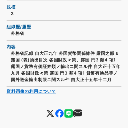
規模
3
組織歴/履歴
外務省
内容
外務省記録 自大正九年 外国貨幣関係雑件 露国之部 6
露国 (表)抽出目次 各国財政々策、露国 門3 類4 項1
露国ノ貨幣有価証券類ノ輸出ニ関スル件 自大正十五年
九月 各国財政々策 露国 門3 類4 項1 貨幣有換品等ノ
国外送金輸出制限ニ関スル件 自大正十五年十二月
資料画像の利用について