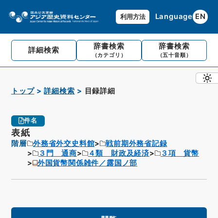
Language
EN
利用方法
辞書検索
辞書検索
詳細検索
（カテゴリ）
（五十音順）
トップ
詳細検索
目録詳細
件名
表紙
階層
外務省外交史料館
戦前期外務省記録
３門 通商
４類 財政及経済
３項 貨幣
外国貨幣関係雑件／露国ノ部