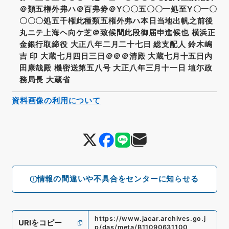
＠類五権外弗ハ＠百弗劵＠Y〇〇五〇〇一処至Y〇一〇
〇〇〇処五千権此種類五権外弗ハ本日当地出帆之前後
丸ニテ上海ヘ向ケ芝＠致候間此段御届申進候也 横浜正
金銀行取締役 大正八年二月二十七日 総支配人 鈴木嶋
吉 印 大蔵七月四日三日＠＠＠清殿 大蔵七月十五日内
田康哉殿 機密送第五八号 大正八年三月十一日 埴尓政
務局長 大蔵省
資料画像の利用について
情報の間違いや不具合をセンターに知らせる
https://www.jacar.archives.go.j
URIをコピー
p/das/meta/B11090631100