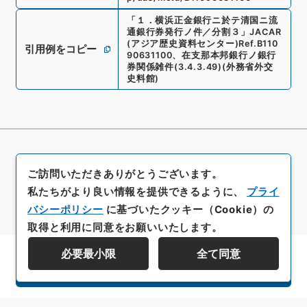
「
１．横浜正金銀行ニ於テ清国ニ流
通銀行券発行ノ件／分割３
」
JACAR
(アジア歴史資料センター)
Ref.
B110
引用例をコピー
90631100
、
在支那本邦銀行ノ銀行
券関係雑件
(
3.4.3.49
)
(
外務省外交
史料館
)
ご訪問いただきありがとうございます。
私たちがより良い情報を提供できるように、
プライ
バシーポリシー
に基づいたクッキー（Cookie）の
取得と利用に同意をお願いいたします。
必要最小限
全て同意
資料群階層を表示する