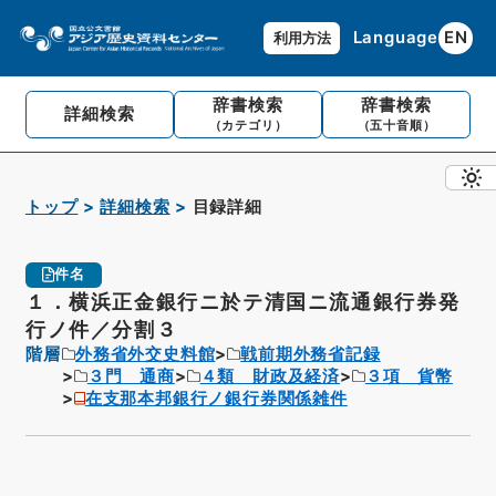
Language
EN
利用方法
辞書検索
辞書検索
詳細検索
（カテゴリ）
（五十音順）
トップ
詳細検索
目録詳細
件名
１．横浜正金銀行ニ於テ清国ニ流通銀行券発
行ノ件／分割３
階層
外務省外交史料館
戦前期外務省記録
３門 通商
４類 財政及経済
３項 貨幣
在支那本邦銀行ノ銀行券関係雑件