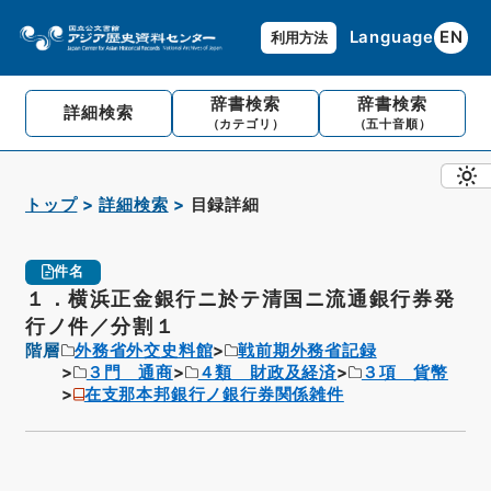
Language
EN
利用方法
辞書検索
辞書検索
詳細検索
（カテゴリ）
（五十音順）
トップ
詳細検索
目録詳細
件名
１．横浜正金銀行ニ於テ清国ニ流通銀行券発
行ノ件／分割１
階層
外務省外交史料館
戦前期外務省記録
３門 通商
４類 財政及経済
３項 貨幣
在支那本邦銀行ノ銀行券関係雑件