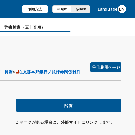
Language
EN
利用方法
Light
Dark
辞書検索
（五十音順）
印刷用ページ
項 貨幣
在支那本邦銀行ノ銀行券関係雑件
閲覧
マークがある場合は、外部サイトにリンクします。