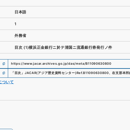
日本語
1
外務省
目次 (1)横浜正金銀行ニ於テ清国ニ流通銀行劵発行ノ件
https://www.jacar.archives.go.jp/das/meta/B11090630800
「
目次
」
JACAR(アジア歴史資料センター)
Ref.
B11090630800
、
在支那本邦
について