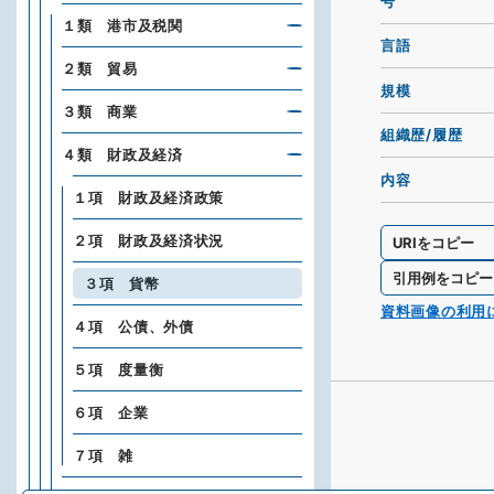
号
１類 港市及税関
言語
２類 貿易
規模
３類 商業
組織歴/履歴
４類 財政及経済
内容
１項 財政及経済政策
２項 財政及経済状況
URIをコピー
引用例をコピー
３項 貨幣
資料画像の利用
４項 公債、外債
５項 度量衡
６項 企業
７項 雑