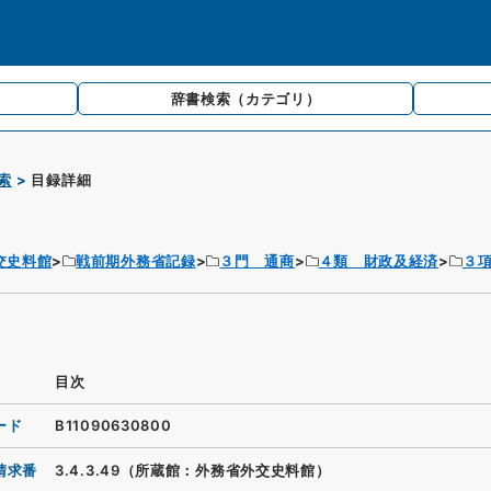
辞書検索
（カテゴリ）
索
目録詳細
交史料館
戦前期外務省記録
３門 通商
４類 財政及経済
３
目次
ード
B11090630800
請求番
3.4.3.49（所蔵館：外務省外交史料館）