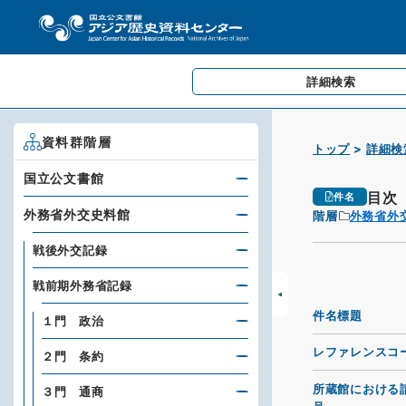
詳細検索
資料群階層
トップ
詳細検
国立公文書館
目次
件名
外務省外交史料館
階層
外務省外
戦後外交記録
戦前期外務省記録
件名標題
１門 政治
レファレンスコ
２門 条約
所蔵館における
３門 通商