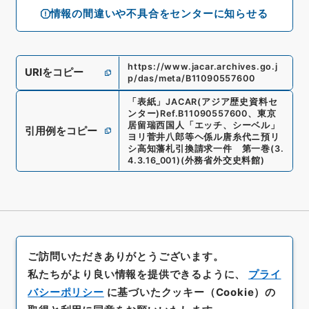
情報の間違いや不具合をセンターに知らせる
https://www.jacar.archives.go.j
URIをコピー
p/das/meta/B11090557600
「
表紙
」
JACAR(アジア歴史資料セ
ンター)
Ref.
B11090557600
、
東京
居留瑞西国人「エッチ、シーベル」
引用例をコピー
ヨリ菅井八郎等ヘ係ル唐糸代ニ預リ
シ高知藩札引換請求一件 第一巻
(
3.
4.3.16_001
)
(
外務省外交史料館
)
ご訪問いただきありがとうございます。
私たちがより良い情報を提供できるように、
プライ
バシーポリシー
に基づいたクッキー（Cookie）の