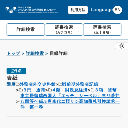
Language
EN
利用方法
辞書検索
辞書検索
詳細検索
（カテゴリ）
（五十音順）
トップ
詳細検索
目録詳細
件名
表紙
階層
外務省外交史料館
戦前期外務省記録
３門 通商
４類 財政及経済
３項 貨幣
東京居留瑞西国人「エッチ、シーベル」ヨリ菅井
八郎等ヘ係ル唐糸代ニ預リシ高知藩札引換請求一
件 第一巻