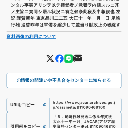
ンタル事実アリシヲ以テ接受者ノ意響ヲ内値スルニ其
ノ主旨ニ賛同シ居ル状況ニ有之候条此段及申報候也 左
記 謹賀新年 東京品川二二五 大正十一年一月一日 尾崎
行雄 追啓昨年は軍備を縮少して差当り財政上の破綻す
資料画像の利用について
情報の間違いや不具合をセンターに知らせる
https://www.jacar.archives.go.j
URIをコピー
p/das/meta/B11090468100
「
５．尾崎行雄発送ニ係ル年賀状
大正十一年一月
」
JACAR(アジア歴
引用例をコピー
史資料センター)
Ref.
B1109046810