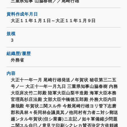
三重県知事 山脇春樹／／尾崎行雄
資料作成年月日
大正１１年１月１日～大正１１年１月９日
規模
3
組織歴/履歴
外務省
内容
大正十一年一月 尾崎行雄発送ノ年賀状 秘収第三二五
号ノ一 大正十一年一月九日 三重県知事山脇春樹 内務
大臣床次竹二郎殿 陸軍大臣山梨半造殿 海軍大臣本務
官理髙杉庄法殿 文部大臣中橋徳五郎殿 外務大臣内田
康哉殿 年賀状ニ関スル件 今般尾崎行雄ヨリ管下志磨
郡和具林々長同林会議員其ノ他同村有力者ニ対シ郵送
越ンタル年賀状(但シ業書)ニ左記ノ如キ軍備縮少問題
ニ関スル自巳ノ意見ヲ印刷シ之レカ賛否決定方依頼越