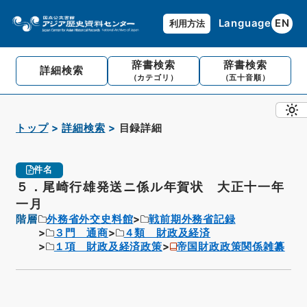
Language
EN
利用方法
辞書検索
辞書検索
詳細検索
（カテゴリ）
（五十音順）
トップ
詳細検索
目録詳細
件名
５．尾崎行雄発送ニ係ル年賀状 大正十一年
一月
階層
外務省外交史料館
戦前期外務省記録
３門 通商
４類 財政及経済
１項 財政及経済政策
帝国財政政策関係雑纂