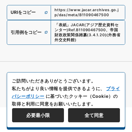
https://www.jacar.archives.go.j
URIをコピー
p/das/meta/B11090467500
「
表紙
」
JACAR(アジア歴史資料セ
ンター)
Ref.
B11090467500
、
帝国
引用例をコピー
財政政策関係雑纂
(
3.4.1.20
)
(
外務省
外交史料館
)
ご訪問いただきありがとうございます。
私たちがより良い情報を提供できるように、
プライ
バシーポリシー
に基づいたクッキー（Cookie）の
取得と利用に同意をお願いいたします。
必要最小限
全て同意
資料群階層を表示する