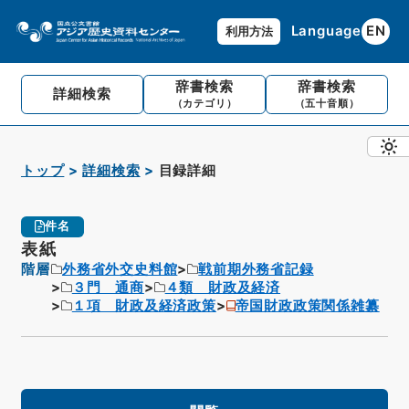
Language
EN
利用方法
辞書検索
辞書検索
詳細検索
（カテゴリ）
（五十音順）
トップ
詳細検索
目録詳細
件名
表紙
階層
外務省外交史料館
戦前期外務省記録
３門 通商
４類 財政及経済
１項 財政及経済政策
帝国財政政策関係雑纂