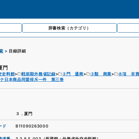
辞書検索
（カテゴリ）
索
目録詳細
厦門
交史料館
戦前期外務省記録
３門 通商
３類 商業
８項 非
於テ日本商品同盟排斥一件 第三巻
３．厦門
ード
B11090263000
請求番
3.3.8.5_003（所蔵館：外務省外交史料館）