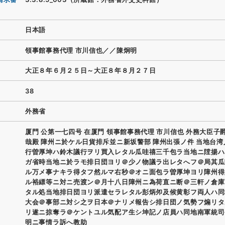
日本語
領事館事務代理 市川信也／／陳炯明
大正８年６月２５日～大正８年８月２７日
38
外務省
厦門 公第一七四号 在厦門 領事館事務代理 市川信也 外務大臣子
哉殿 障州ニ於ケル日貨排斥並ニ新坂警部 障州出張ノ件 当地台
行曽厚坤ハ鈴木議行ヲリ買入レタル瓜哇禧三千包ラ当地ニ隚揚ハ
ガ省時当地ニ於ラモ排日団ヨリ＠少ノ物議ラ出レタへフ＠局其瓜
ル万メ事ナキラ得タフ然ルマ右秒＠オニ面包ラ曽厚坤ヨリ障州得
ル裕縹等ニ対ニ売渡ン＠月十八日障州ニ為荷直ニ断＠三軒ノ倉庫
タル処当地排日団ヨリ派遣セラレタル彭炳夘及候黄彰フ両人ハ同
大会＠事部ニ対シ之ヲ日本＠ナリメ報告シ排日団ノ気勢フ煽リタ
リ遂ニ掠奪ラ＠ケントユル気配ア生シ坤記ノ店員ハ同地南軍統司
明ニ事情ラ訴へ教助