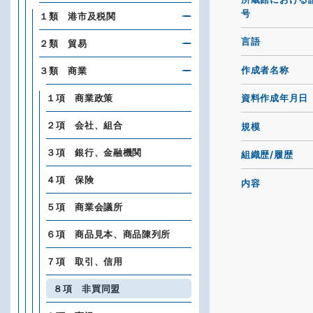
号
１類 港市及税関
言語
２類 貿易
作成者名称
３類 商業
１項 商業政策
資料作成年月日
２項 会社、組合
規模
３項 銀行、金融機関
組織歴/履歴
４項 保険
内容
５項 商業会議所
６項 商品見本、商品陳列所
７項 取引、信用
８項 非買同盟