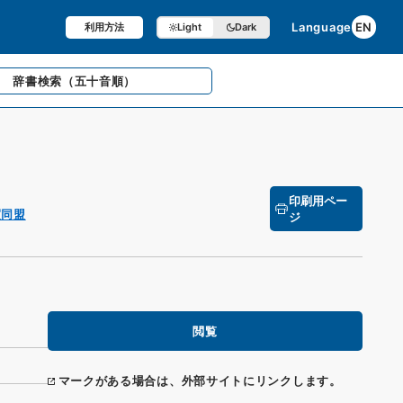
Language
EN
利用方法
Light
Dark
辞書検索
（五十音順）
印刷用ペー
買同盟
ジ
閲覧
マークがある場合は、外部サイトにリンクします。