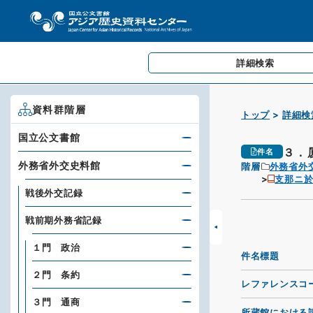
詳細検索
資料群階層
トップ
詳細検
国立公文書館
３．
件名
外務省外交史料館
階層
外務省外
支那ニ
戦後外交記録
戦前期外務省記録
１門 政治
件名標題
２門 条約
レファレンスコ
３門 通商
所蔵館における