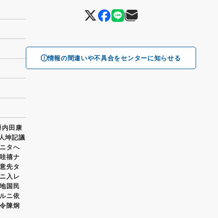
情報の間違いや不具合をセンターに知らせる
爵内田康
湾人坤記議
ニタへ
哇禧ナ
意先タ
ニ入レ
地国民
ルニ依
令陳炯