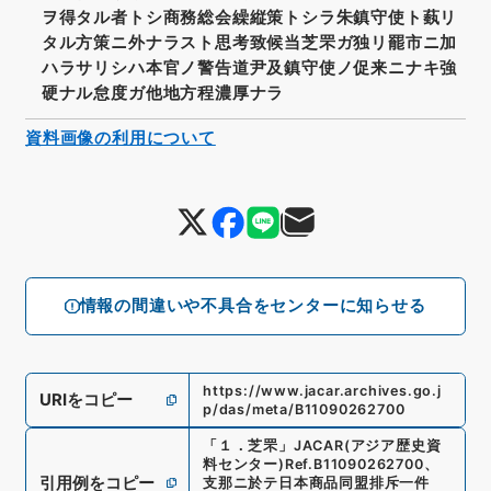
ヲ得タル者トシ商務総会繰縦策トシラ朱鎮守使ト蓺リ
タル方策ニ外ナラスト思考致候当芝罘ガ独リ罷市ニ加
ハラサリシハ本官ノ警告道尹及鎮守使ノ促来ニナキ強
硬ナル怠度ガ他地方程濃厚ナラ
資料画像の利用について
情報の間違いや不具合をセンターに知らせる
https://www.jacar.archives.go.j
URIをコピー
p/das/meta/B11090262700
「
１．芝罘
」
JACAR(アジア歴史資
料センター)
Ref.
B11090262700
、
引用例をコピー
支那ニ於テ日本商品同盟排斥一件