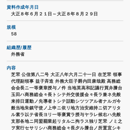
資料作成年月日
大正８年６月２１日～大正８年８月２９日
規模
58
組織歴/履歴
外務省
内容
芝罘 公信第八二号 大正八年六月二十一日 在芝罘 領事
代理副領事 益子斉造 外務大臣子爵内田康哉殿 高務総
会会長ニ一等褒章授与ノ件 当地英高和記議行買弁謄台
玉田ハ商務総会々長トシテ外交後援会々長ラ兼ネ先般
来排日運動ノ先導者トシテ話動シツツアル者ナルガ今
般当地朱鎮守使ノ上申ニ依リ地方治安維持ニ切アリタ
ル素ラ以テ省長ヨリ一等褒賞ラ授与ヤラレ候右ハ先般
支那各地ニ同盟罷業起リタルニ拘ラス独リ芝罘 ノミ之
ヲ実行セサリシハ商務総会々長夕ル謄台ノ所置宜シキ