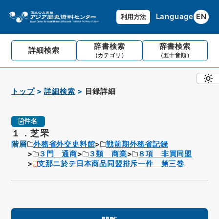
Language
EN
利用方法
辞書検索
辞書検索
詳細検索
（カテゴリ）
（五十音順）
トップ
詳細検索
目録詳細
件名
１．芝罘
階層
外務省外交史料館
戦前期外務省記録
３門 通商
３類 商業
８項 非買同盟
支那ニ於テ日本商品同盟排斥一件 第三巻