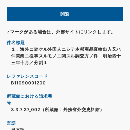
閲覧
マークがある場合は、外部サイトにリンクします。
件名標題
１．海外ニ於ケル外国人ニシテ本邦商品直輸出入又ハ
仲買業ニ従事スルモノニ関スル調査方ノ件 明治四十
三年十月／分割１
レファレンスコード
B11090091200
所蔵館における請求番
号
3.3.7.37_002（所蔵館：外務省外交史料館）
言語
日本語