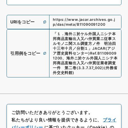
https://www.jacar.archives.go.j
URIをコピー
p/das/meta/B11090091200
「
１．海外ニ於ケル外国人ニシテ本
邦商品直輸出入又ハ仲買業ニ従事ス
ルモノニ関スル調査方ノ件 明治四
十三年十月／分割１
」
JACAR(アジ
引用例をコピー
ア歴史資料センター)
Ref.
B1109009
1200
、
海外ニ於ケル外国人ニシテ本
邦商品直輸出入又ハ仲買従業者調査
一件 第二巻
(
3.3.7.37_002
)
(
外務省
外交史料館
)
ご訪問いただきありがとうございます。
私たちがより良い情報を提供できるように、
プライ
バシーポリシー
に基づいたクッキー（Cookie）の