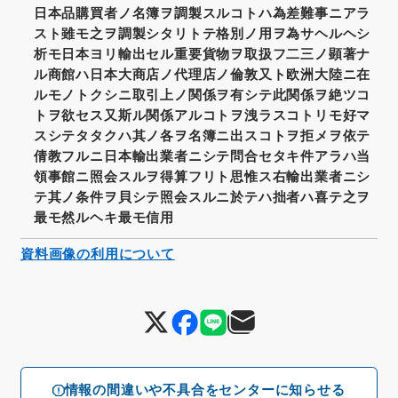
日本品購買者ノ名簿ヲ調製スルコトハ為差難事ニアラ
スト雖モ之ヲ調製シタリトテ格別ノ用ヲ為サヘルヘシ
析モ日本ヨリ輸出セル重要貨物ヲ取扱フ二三ノ顕著ナ
ル商館ハ日本大商店ノ代理店ノ倫敦又ト欧洲大陸ニ在
ルモノトクシニ取引上ノ関係ヲ有シテ此関係ヲ絶ツコ
トヲ欲セス又斯ル関係アルコトヲ洩ラスコトリモ好マ
スシテタタクハ其ノ各ヲ名簿ニ出スコトヲ拒メヲ依テ
倩教フルニ日本輸出業者ニシテ問合セタキ件アラハ当
領事館ニ照会スルヲ得算フリト思惟ス右輸出業者ニシ
テ其ノ条件ヲ貝シテ照会スルニ於テハ拙者ハ喜テ之ヲ
最モ然ルヘキ最モ信用
資料画像の利用について
情報の間違いや不具合をセンターに知らせる