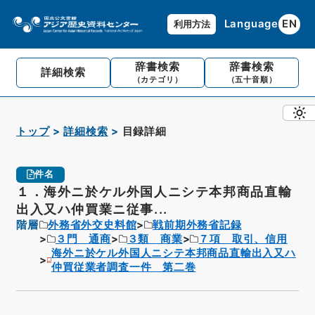
Language
EN
利用方法
辞書検索
辞書検索
詳細検索
（カテゴリ）
（五十音順）
トップ
詳細検索
目録詳細
件名
１．海外ニ於ケル外国人ニシテ本邦商品直輸
出入又ハ仲買業ニ従事...
階層
外務省外交史料館
戦前期外務省記録
３門 通商
３類 商業
７項 取引、信用
海外ニ於ケル外国人ニシテ本邦商品直輸出入又ハ
仲買従業者調査一件 第二巻