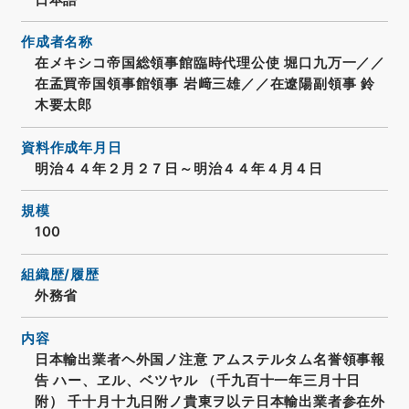
作成者名称
在メキシコ帝国総領事館臨時代理公使 堀口九万一／／
在孟買帝国領事館領事 岩﨑三雄／／在遼陽副領事 鈴
木要太郎
資料作成年月日
明治４４年２月２７日～明治４４年４月４日
規模
100
組織歴/履歴
外務省
内容
日本輸出業者ヘ外国ノ注意 アムステルタム名誉領事報
告 ハー、ヱル、ベツヤル （千九百十一年三月十日
附） 千十月十九日附ノ貴東ヲ以テ日本輸出業者参在外