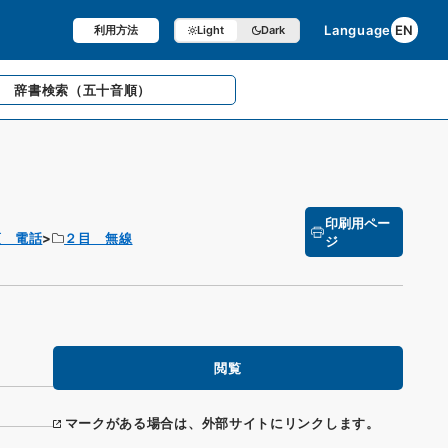
Language
EN
利用方法
Light
Dark
辞書検索
（五十音順）
印刷用ペー
項 電話
２目 無線
ジ
閲覧
マークがある場合は、外部サイトにリンクします。