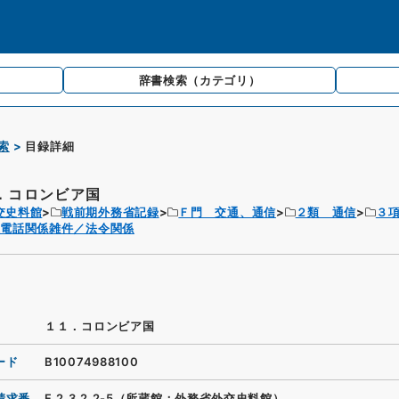
辞書検索
（カテゴリ）
索
目録詳細
．コロンビア国
交史料館
戦前期外務省記録
Ｆ門 交通、通信
２類 通信
３
線電話関係雑件／法令関係
１１．コロンビア国
ード
B10074988100
請求番
F.2.3.2.2-5（所蔵館：外務省外交史料館）