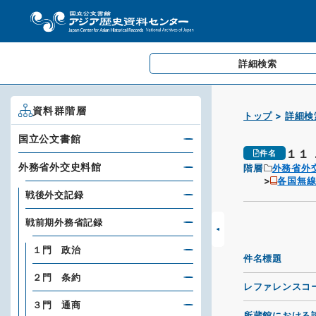
詳細検索
資料群階層
トップ
詳細検
国立公文書館
１１
件名
外務省外交史料館
階層
外務省外
各国無
戦後外交記録
戦前期外務省記録
１門 政治
件名標題
２門 条約
レファレンスコ
３門 通商
所蔵館における