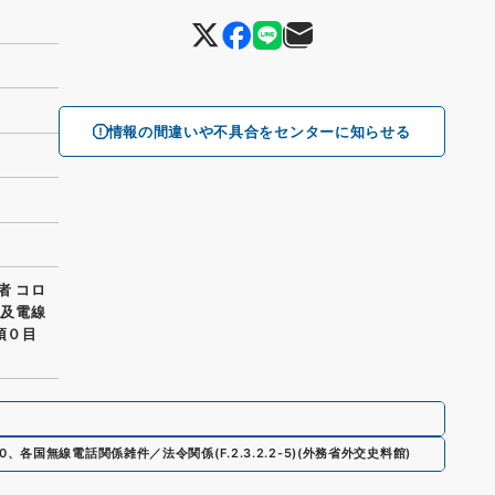
情報の間違いや不具合をセンターに知らせる
者 コロ
送及電線
項０目
0
、
各国無線電話関係雑件／法令関係
(
F.2.3.2.2-5
)
(
外務省外交史料館
)