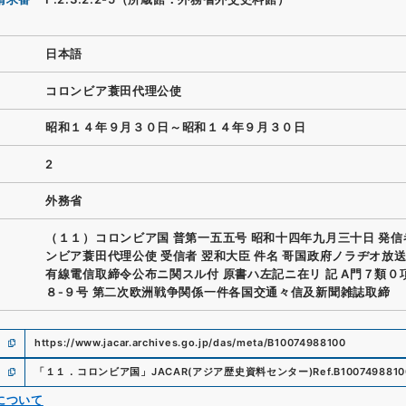
日本語
コロンビア蓑田代理公使
昭和１４年９月３０日～昭和１４年９月３０日
2
外務省
（１１）コロンビア国 普第一五五号 昭和十四年九月三十日 発信
ンビア蓑田代理公使 受信者 翌和大臣 件名 哥国政府ノラヂオ放
有線電信取締令公布ニ関スル付 原書ハ左記ニ在リ 記 A門７類０
８‐９号 第二次欧洲戦争関係一件各国交通々信及新聞雑誌取締
https://www.jacar.archives.go.jp/das/meta/B10074988100
「
１１．コロンビア国
」
JACAR(アジア歴史資料センター)
Ref.
B1007498810
について