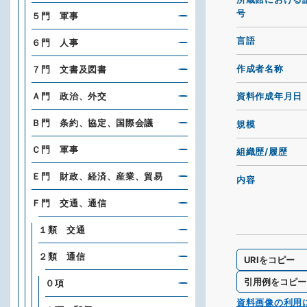
号
５門 軍事
言語
６門 人事
作成者名称
７門 文書及図書
Ａ門 政治、外交
資料作成年月日
Ｂ門 条約、協定、国際会議
規模
Ｃ門 軍事
組織歴/履歴
Ｅ門 財政、経済、産業、貿易
内容
Ｆ門 交通、通信
１類 交通
２類 通信
URIをコピー
引用例をコピー
０項
資料画像の利用