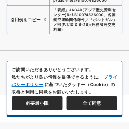
p/das/meta/B10074826000
「
表紙
」
JACAR(アジア歴史資料セ
ンター)
Ref.
B10074826000
、
各国
引用例をコピー
航空運輸関係雑件／「ポルトガル」
ノ部
(
F.1.10.0.6-26
)
(
外務省外交史
料館
)
ご訪問いただきありがとうございます。
私たちがより良い情報を提供できるように、
プライ
バシーポリシー
に基づいたクッキー（Cookie）の
取得と利用に同意をお願いいたします。
必要最小限
全て同意
資料群階層を表示する