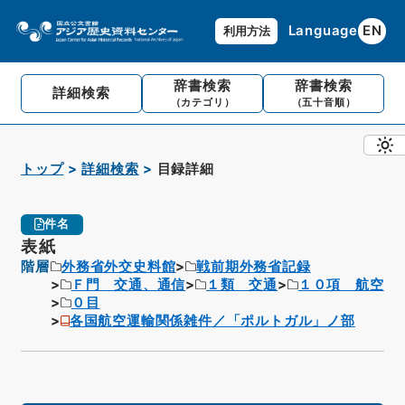
Language
EN
利用方法
辞書検索
辞書検索
詳細検索
（カテゴリ）
（五十音順）
トップ
詳細検索
目録詳細
件名
表紙
階層
外務省外交史料館
戦前期外務省記録
Ｆ門 交通、通信
１類 交通
１０項 航空
０目
各国航空運輸関係雑件／「ポルトガル」ノ部