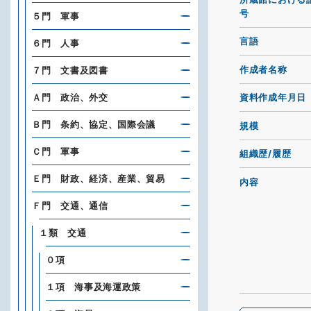
号
５門 軍事
言語
６門 人事
作成者名称
７門 文書及図書
Ａ門 政治、外交
資料作成年月日
Ｂ門 条約、協定、国際会議
規模
Ｃ門 軍事
組織歴/履歴
Ｅ門 財政、経済、産業、貿易
内容
Ｆ門 交通、通信
１類 交通
０項
１項 海事及海運政策