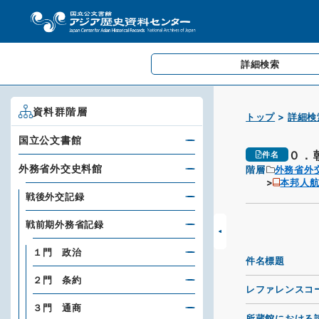
詳細検索
資料群階層
トップ
詳細検
国立公文書館
０．
件名
外務省外交史料館
階層
外務省外
本邦人
戦後外交記録
戦前期外務省記録
１門 政治
件名標題
２門 条約
レファレンスコ
３門 通商
所蔵館における