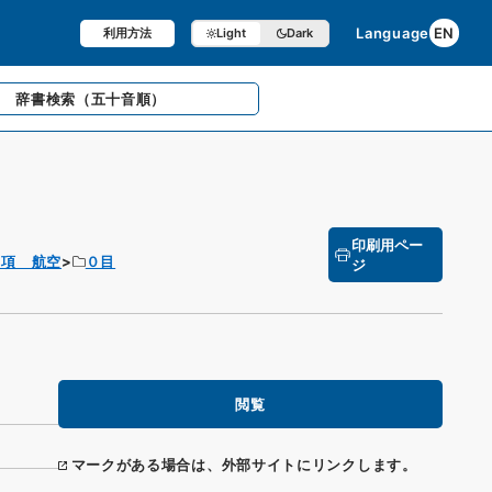
Language
EN
利用方法
Light
Dark
辞書検索
（五十音順）
印刷用ペー
０項 航空
０目
ジ
閲覧
マークがある場合は、外部サイトにリンクします。