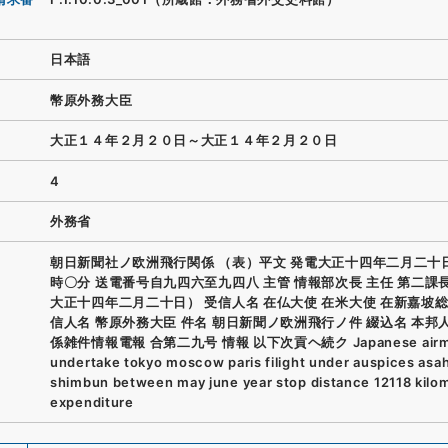
日本語
幣原外務大臣
大正１４年２月２０日～大正１４年２月２０日
4
外務省
朝日新聞社ノ欧洲飛行関係 （表）平文 発電大正十四年二月二十
時〇分 送電番号自九四六至九四八 主管 情報部次長 主任 第二課
大正十四年二月二十日） 受信人名 在仏大使 在米大使 在新嘉坡総
信人名 幣原外務大臣 件名 朝日新聞ノ欧洲飛行ノ件 綴込名 本邦
係雑件情報電報 合第二九号 情報 以下次貢ヘ続ク Japanese airmen
undertake tokyo moscow paris filight under auspices asah
shimbun between may june year stop distance 12118 kilo
expenditure