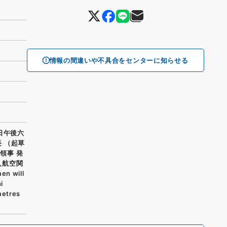
情報の間違いや不具合をセンターに知らせる
日午後六
長 （起草
領事 発
人航空関
 will
i
metres