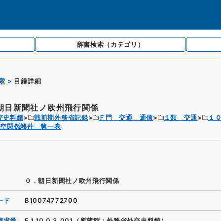
辞書検索
（カテゴリ）
索
目録詳細
朝日新聞社ノ欧州飛行関係
交史料館
戦前期外務省記録
Ｆ門 交通、通信
１類 交通
１
航空関係雑件 第一巻
０．朝日新聞社ノ欧州飛行関係
ード
B10074772700
請求番
F.1.10.0.3_001（所蔵館：外務省外交史料館）