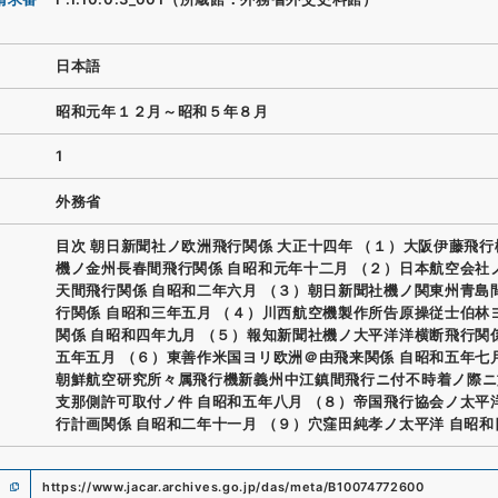
日本語
昭和元年１２月～昭和５年８月
1
外務省
目次 朝日新聞社ノ欧洲飛行関係 大正十四年 （１）大阪伊藤飛
機ノ金州長春間飛行関係 自昭和元年十二月 （２）日本航空会社
天間飛行関係 自昭和二年六月 （３）朝日新聞社機ノ関東州青島
行関係 自昭和三年五月 （４）川西航空機製作所告原操従士伯林
関係 自昭和四年九月 （５）報知新聞社機ノ大平洋洋横断飛行関
五年五月 （６）東善作米国ヨリ欧洲＠由飛来関係 自昭和五年七
朝鮮航空研究所々属飛行機新義州中江鎮間飛行ニ付不時着ノ際ニ
支那側許可取付ノ件 自昭和五年八月 （８）帝国飛行協会ノ太平
行計画関係 自昭和二年十一月 （９）穴窪田純孝ノ太平洋 自昭
https://www.jacar.archives.go.jp/das/meta/B10074772600