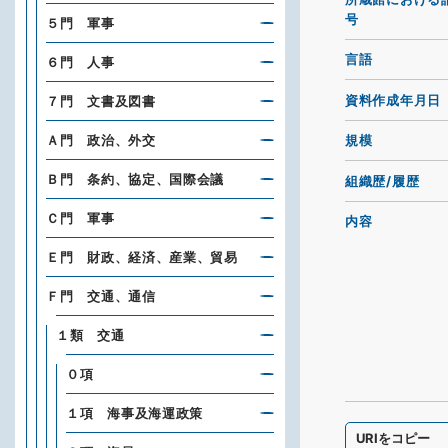
号
５門 軍事
言語
６門 人事
資料作成年月日
７門 文書及図書
Ａ門 政治、外交
規模
Ｂ門 条約、協定、国際会議
組織歴/履歴
Ｃ門 軍事
内容
Ｅ門 財政、経済、産業、貿易
Ｆ門 交通、通信
１類 交通
０項
１項 海事及海運政策
URIをコピー