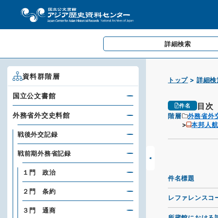
詳細検索
資料群階層
トップ
詳細検
国立公文書館
目次
件名
外務省外交史料館
階層
外務省外
本邦人
戦後外交記録
戦前期外務省記録
１門 政治
件名標題
２門 条約
レファレンスコ
３門 通商
所蔵館における