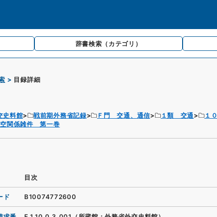
辞書検索
（カテゴリ）
索
目録詳細
交史料館
戦前期外務省記録
Ｆ門 交通、通信
１類 交通
１
航空関係雑件 第一巻
目次
ード
B10074772600
請求番
F.1.10.0.3_001（所蔵館：外務省外交史料館）