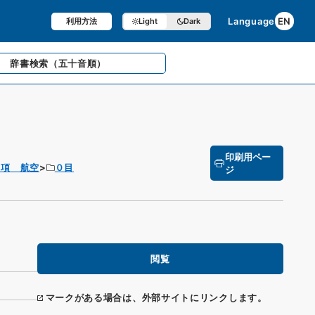
Language
EN
利用方法
Light
Dark
辞書検索
（五十音順）
印刷用ペー
０項 航空
０目
ジ
閲覧
マークがある場合は、外部サイトにリンクします。