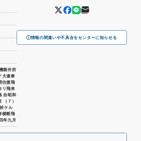
情報の間違いや不具合をセンターに知らせる
行機製作所
ノ大連奉
間往復飛
ヨリ飛来
係 自昭和
月 （７）
於ケル
洋横断飛
和四年九月