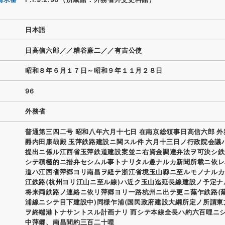
日本語
日高信六郎／／糟谷廉二／／有吉公使
昭和８年６月１７日～昭和９年１１月２８日
96
外務省
普通第三四二号 昭和八年六月十七日 在南京総領事日高信六郎 
爵内田康哉殿 玉萍鉄路建設ニ関スル件 六月十三日ノ行政院会議
提出ニ係ル江西省玉萍鉄道建設案並ニ右資金調達弁法ヲ可決シ鉄
シテ積極的ニ措弁セシムル事トナリタル趣ナルカ新聞所載ニ依レ
道ハ江西省萍郷ヨリ南昌ヲ経テ浙江省境玉山縣ニ至ルモノナルカ
江鉄路(杭州ヨリ江山ニ至ル線)ハ近ク玉山迄延長線建設ノ予定ナ
将来両鉄路ノ連絡ニ依リ萍郷ヨリ一路杭州ニ出テ更ニ蕪乍鉄路(
浦線ニシテ目下建設中)同様乍浦(国民政府建設大綱所定ノ所謂東
ヲ終端港トナサントスル計画ナリ 而シテ本線全長ハ約六百哩ニ
中萍郷、南昌間約三百二十哩