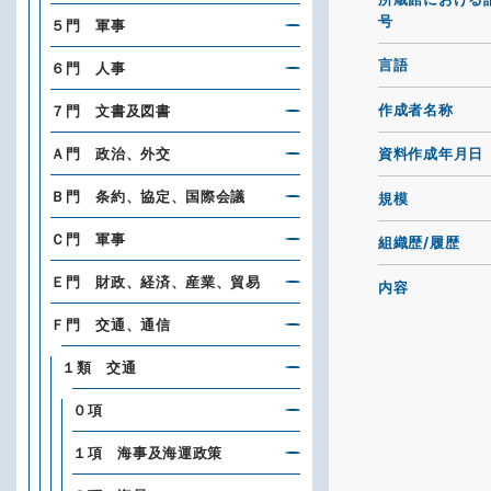
号
５門 軍事
言語
６門 人事
作成者名称
７門 文書及図書
Ａ門 政治、外交
資料作成年月日
Ｂ門 条約、協定、国際会議
規模
Ｃ門 軍事
組織歴/履歴
Ｅ門 財政、経済、産業、貿易
内容
Ｆ門 交通、通信
１類 交通
０項
１項 海事及海運政策