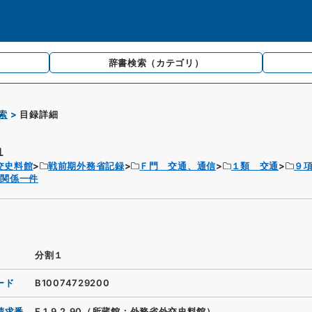
辞書検索
（カテゴリ）
索
目録詳細
１
交史料館
戦前期外務省記録
Ｆ門 交通、通信
１類 交通
９
道関係一件
分割１
ード
B10074729200
請求番
F.1.9.2.90（所蔵館：外務省外交史料館）