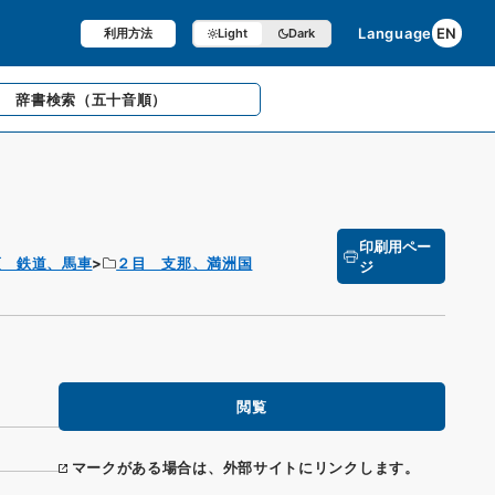
Language
EN
利用方法
Light
Dark
辞書検索
（五十音順）
印刷用ペー
項 鉄道、馬車
２目 支那、満洲国
ジ
閲覧
マークがある場合は、外部サイトにリンクします。