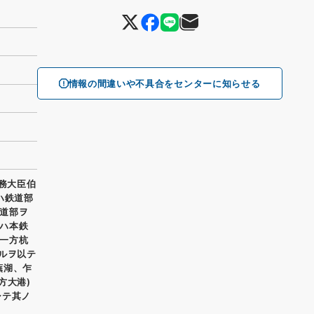
情報の間違いや不具合をセンターに知らせる
外務大臣伯
ハ鉄道部
道部ヲ
ハ本鉄
一方杭
ルヲ以テ
蕪湖、乍
方大港)
シテ其ノ