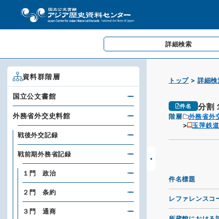
詳細検索
資料群階層
トップ
詳細検
国立公文書館
分割
件名
外務省外交史料館
階層
外務省外
玉萍鉄
戦後外交記録
戦前期外務省記録
１門 政治
件名標題
２門 条約
レファレンスコ
３門 通商
所蔵館における