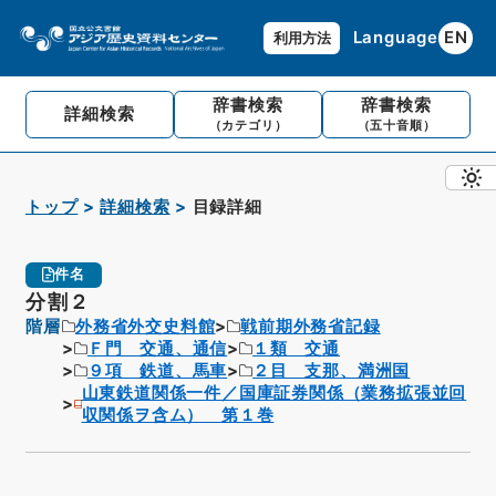
Language
EN
利用方法
辞書検索
辞書検索
詳細検索
（カテゴリ）
（五十音順）
トップ
詳細検索
目録詳細
件名
分割２
階層
外務省外交史料館
戦前期外務省記録
Ｆ門 交通、通信
１類 交通
９項 鉄道、馬車
２目 支那、満洲国
山東鉄道関係一件／国庫証券関係（業務拡張並回
収関係ヲ含ム） 第１巻