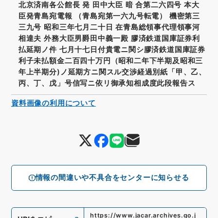
北京済南各公館長 発 田中大臣 暗 合第二六四号 本大
臣発青島宛電報 （青島宛第一六九号転電） 機密第三
三九号 昭和三年七月二十日 在青島総領事代理領事河
相達夫 外務大臣男爵田中義一殿 膠済鉄道国庫証券利
払延期ノ件 七月十七日付貴電ニ関シ膠済鉄道国庫証券
利子未払額金二百四十万円（昭和二年下半期及昭和三
年上半期分)ノ延期方ニ関スル交渉経過別紙「甲、乙、
丙、丁、戊」号信写ニ依リ御承知相成度此段報告ス
資料画像の利用について
情報の間違いや不具合をセンターに知らせる
https://www.jacar.archives.go.j