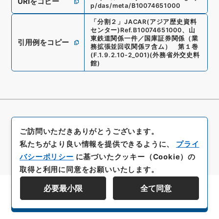
URIをコピー
p/das/meta/B10074651000
「
分割２
」
JACAR(アジア歴史資料
センター)
Ref.
B10074651000
、
山
東鉄道関係一件／国庫証券関係（業
引用例をコピー
務拡張並回収関係ヲ含ム） 第１巻
(
F.1.9.2.10-2_001
)
(
外務省外交史料
館
)
ご訪問いただきありがとうございます。
私たちがより良い情報を提供できるように、
プライ
バシーポリシー
に基づいたクッキー（Cookie）の
取得と利用に同意をお願いいたします。
必要最小限
全て同意
資料群階層を表示する