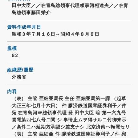
田中大臣／／在青島総領事代理領事河相達夫／／在青
島総領事藤田栄介
資料作成年月日
昭和３年７月１６日～昭和４年８月８日
規模
82
組織歴/履歴
外務省
内容
（表） 主管 亜細亜局長 主任 亜細亜局第一課 （起草
大正三年七月十六日） 件 膠済鉄道国庫証券利子ノ件
宛 在青島河＠総領事代理 発 田中大臣 暗 第一六九号
貴電第四七八号ニ関 シ 事情止ムヲ得サルニ付御来示
ノ条件ニハ延期方承認シ差支ナシ 北京済南ヘ転電セリ
（表） 主管 亜細亜 件 膠済鉄道国庫証券利子ノ件 宛