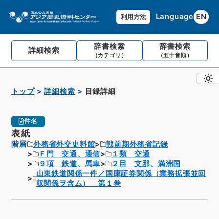
Language
EN
利用方法
辞書検索
辞書検索
詳細検索
（カテゴリ）
（五十音順）
トップ
詳細検索
目録詳細
件名
表紙
階層
外務省外交史料館
戦前期外務省記録
Ｆ門 交通、通信
１類 交通
９項 鉄道、馬車
２目 支那、満洲国
山東鉄道関係一件／国庫証券関係（業務拡張並回
収関係ヲ含ム） 第１巻