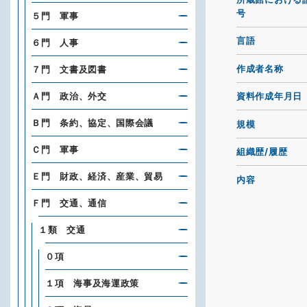
号
５門 軍事
言語
６門 人事
作成者名称
７門 文書及図書
Ａ門 政治、外交
資料作成年月日
Ｂ門 条約、協定、国際会議
規模
Ｃ門 軍事
組織歴/履歴
Ｅ門 財政、経済、産業、貿易
内容
Ｆ門 交通、通信
１類 交通
０項
１項 海事及海運政策