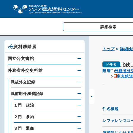
詳細検索
資料群階層
トップ
詳細検
国立公文書館
北鉄
件名
外務省外交史料館
階層
外務省外
東支鉄
戦後外交記録
戦前期外務省記録
１門 政治
件名標題
２門 条約
レファレンスコ
３門 通商
所蔵館における