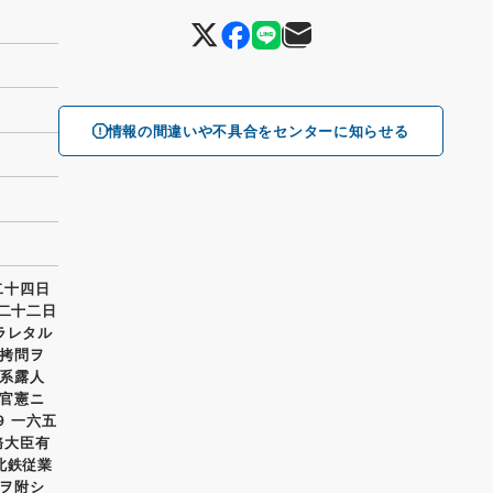
情報の間違いや不具合をセンターに知らせる
二十四日
府二十二日
ラレタル
拷問ヲ
系露人
官憲ニ
９ 一六五
務大臣有
北鉄従業
ヲ附シ