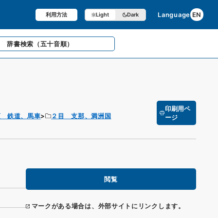
Language
EN
利用方法
Light
Dark
辞書検索
（五十音順）
印刷用ペ
項 鉄道、馬車
２目 支那、満洲国
ージ
閲覧
マークがある場合は、外部サイトにリンクします。