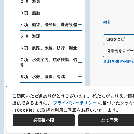
２項 海員
３項 船舶
種別
４項 船渠、造船所、港湾設備
５項 海運
URIをコピー
６項 航路、水路、航行、測量
引用例をコピー
７項 水先案内、航路標識、信
資料画像の利用
号
８項 水難、海損、海賊
９項 鉄道、馬車
ご訪問いただきありがとうございます。
私たちがより良い情
０目
提供できるように、
プライバシーポリシー
に基づいたクッキ
（Cookie）の取得と利用に同意をお願いいたします。
１目 帝国
必要最小限
全て同意
２目 支那、満洲国