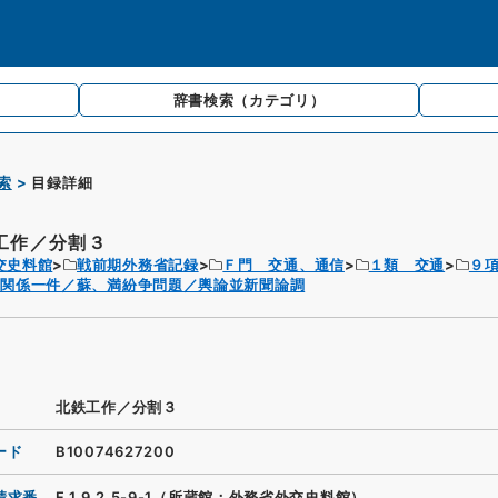
辞書検索
（カテゴリ）
索
目録詳細
工作／分割３
交史料館
戦前期外務省記録
Ｆ門 交通、通信
１類 交通
９
道関係一件／蘇、満紛争問題／輿論並新聞論調
北鉄工作／分割３
ード
B10074627200
請求番
F.1.9.2.5-9-1（所蔵館：外務省外交史料館）