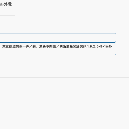
ル外電
、
東支鉄道関係一件／蘇、満紛争問題／輿論並新聞論調
(
F.1.9.2.5-9-1
)
(
外