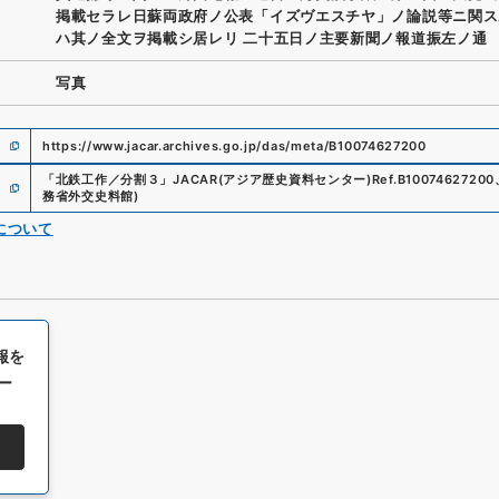
掲載セラレ日蘇両政府ノ公表「イズヴエスチヤ」ノ論説等ニ関ス
ハ其ノ全文ヲ掲載シ居レリ 二十五日ノ主要新聞ノ報道振左ノ通
写真
https://www.jacar.archives.go.jp/das/meta/B10074627200
「
北鉄工作／分割３
」
JACAR(アジア歴史資料センター)
Ref.
B10074627200
務省外交史料館
)
について
報を
ー