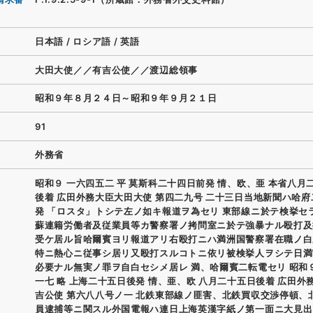
日本語
/
ロシア語
/
英語
大田大使／／有吉公使／／渡辺総領事
昭和９年８月２４日～昭和９年９月２１日
91
外務省
昭和９ 一六四五二 平 莫斯科二十四日前発 情、欧、亜 本省八月
後着 広田外務大臣大田大使 第四二九号 二十三日当地新聞ハ哈
発 「ロスタ」トシテ左ノ如キ報道ヲ為セリ 東部線ニ於テ検挙セ
蘇連籍労働者及従業員等カ警察署ノ拷問室ニ於テ強暴ナル殴打及
受ケ居ル旨哈爾賓ヨリ報道アリ右殴打ニハ満洲国警察署在職ノ白
特ニ熱心ニ従事シ居リ又殴打スルコトニ依リ被検挙人ヲシテ日満
必要ナル無実ノ罪ヲ自白セシメ居レ 満、哈爾賓二転電セリ 昭和
一七 略 上海二十五日後発 情、亜、欧 八月二十五日後着 広田外
吉公使 第六八八号ノ一 北鉄東部線ノ匪害、北鉄買収交渉停頓、
員逮捕等ニ関スル外国電報ハ連日上海英漢字紙ノ第一面ニ大見出