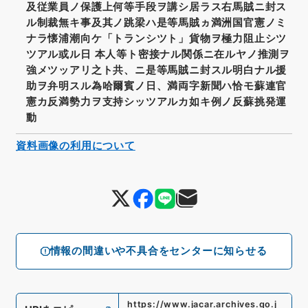
及従業員ノ保護上何等手段ヲ講シ居ラス右馬賊ニ封ス
ル制裁無キ事及其ノ跳梁ハ是等馬賊ヵ満洲国官憲ノミ
ナラ懐浦潮向ケ「トランシツト」貨物ヲ極力阻止シツ
ツアル或ル日 本人等ト密接ナル関係ニ在ルヤノ推測ヲ
強メツッアリ之ト共、ニ是等馬賊ニ封スル明白ナル援
助ヲ弁明スル為哈爾賓ノ日、満両字新聞ハ恰モ蘇連官
憲カ反満勢力ヲ支持シッツアルカ如キ例ノ反蘇挑発運
動
資料画像の利用について
情報の間違いや不具合をセンターに知らせる
https://www.jacar.archives.go.j