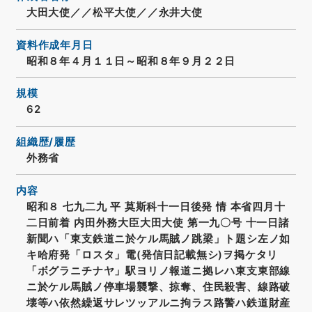
大田大使／／松平大使／／永井大使
資料作成年月日
昭和８年４月１１日～昭和８年９月２２日
規模
62
組織歴/履歴
外務省
内容
昭和８ 七九二九 平 莫斯科十一日後発 情 本省四月十
二日前着 内田外務大臣大田大使 第一九〇号 十一日諸
新聞ハ「東支鉄道ニ於ケル馬賊ノ跳梁」ト題シ左ノ如
キ哈府発「ロスタ」電(発信日記載無シ)ヲ掲ケタリ
「ボグラニチナヤ」駅ヨリノ報道ニ拠レハ東支東部線
ニ於ケル馬賊ノ停車場襲撃、掠奪、住民殺害、線路破
壊等ハ依然繰返サレツッアルニ拘ラス路警ハ鉄道財産