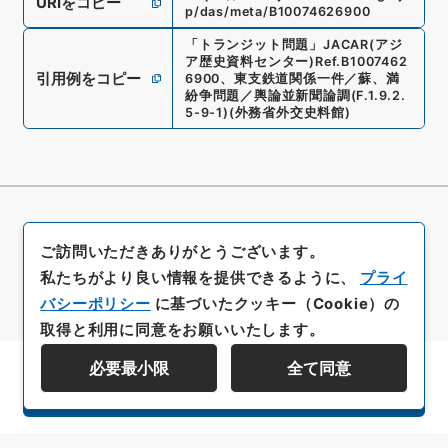
URIをコピー
p/das/meta/B10074626900
「
トランジット問題
」
JACAR(アジ
ア歴史資料センター)
Ref.
B1007462
引用例をコピー
6900
、
東支鉄道関係一件／蘇、満
紛争問題／輿論並新聞論調
(
F.1.9.2.
5-9-1
)
(
外務省外交史料館
)
ご訪問いただきありがとうございます。
私たちがより良い情報を提供できるように、
プライ
バシーポリシー
に基づいたクッキー（Cookie）の
取得と利用に同意をお願いいたします。
必要最小限
全て同意
資料群階層を表示する