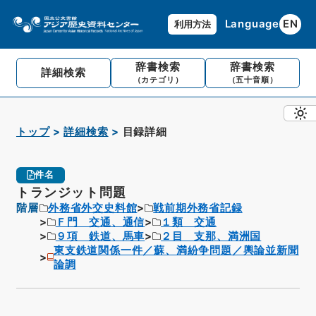
Language
EN
利用方法
辞書検索
辞書検索
詳細検索
（カテゴリ）
（五十音順）
トップ
詳細検索
目録詳細
件名
トランジット問題
階層
外務省外交史料館
戦前期外務省記録
Ｆ門 交通、通信
１類 交通
９項 鉄道、馬車
２目 支那、満洲国
東支鉄道関係一件／蘇、満紛争問題／輿論並新聞
論調