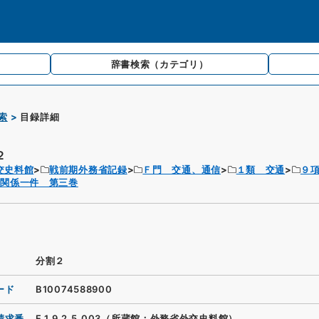
辞書検索
（カテゴリ）
索
目録詳細
２
交史料館
戦前期外務省記録
Ｆ門 交通、通信
１類 交通
９
道関係一件 第三巻
分割２
ード
B10074588900
請求番
F.1.9.2.5_003（所蔵館：外務省外交史料館）