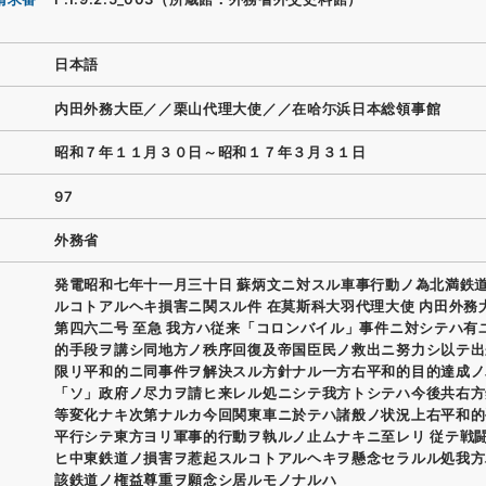
日本語
内田外務大臣／／栗山代理大使／／在哈尓浜日本総領事館
昭和７年１１月３０日～昭和１７年３月３１日
97
外務省
発電昭和七年十一月三十日 蘇炳文ニ対スル車事行動ノ為北満鉄
ルコトアルヘキ損害ニ関スル件 在莫斯科大羽代理大使 内田外務大
第四六二号 至急 我方ハ従来「コロンバイル」事件ニ対シテハ有
的手段ヲ講シ同地方ノ秩序回復及帝国臣民ノ救出ニ努力シ以テ出
限リ平和的ニ同事件ヲ解決スル方針ナル一方右平和的目的達成ノ
「ソ」政府ノ尽力ヲ請ヒ来レル処ニシテ我方トシテハ今後共右方
等変化ナキ次第ナルカ今回関東車ニ於テハ諸般ノ状況上右平和的
平行シテ東方ヨリ軍事的行動ヲ執ルノ止ムナキニ至レリ 従テ戦
ヒ中東鉄道ノ損害ヲ惹起スルコトアルヘキヲ懸念セラルル処我方
該鉄道ノ権益尊重ヲ願念シ居ルモノナルハ