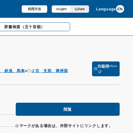
Language
EN
利用方法
Light
Dark
辞書検索
（五十音順）
印刷用ペー
項 鉄道、馬車
２目 支那、満洲国
ジ
閲覧
マークがある場合は、外部サイトにリンクします。