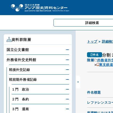
詳細検索
資料群階層
トップ
詳細検
国立公文書館
分割
件名
外務省外交史料館
階層
外務省外
東支鉄
戦後外交記録
戦前期外務省記録
１門 政治
件名標題
２門 条約
レファレンスコ
３門 通商
所蔵館における