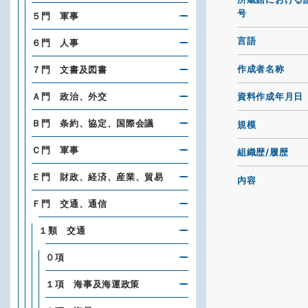
号
５門 軍事
言語
６門 人事
作成者名称
７門 文書及図書
Ａ門 政治、外交
資料作成年月日
Ｂ門 条約、協定、国際会議
規模
Ｃ門 軍事
組織歴/履歴
Ｅ門 財政、経済、産業、貿易
内容
Ｆ門 交通、通信
１類 交通
０項
１項 海事及海運政策